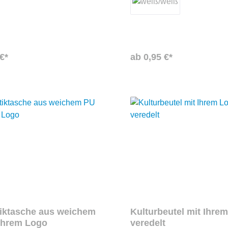
dukteigenschaftenModell:
tollen Werbegeschenk!Eigens
Artikelnummer: MO2961-39 •
der KosmetiktascheMaterial: 
600D RPET-Polyester • Details:
CottonMaße: 23 X 15 cm Verfügbare
 • Verschluss:
Farben: Rot, Blau, Schwarz, 
luss • Einsatz: Reise,
Promotion • Besonderheit:
€*
ab 0,95 €*
g und modern
iktasche aus weichem
Kulturbeutel mit Ihre
Ihrem Logo
veredelt