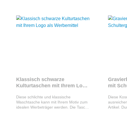
Eindruck.
Klassisch schwarze
Gravier
Kulturtaschen mit Ihrem Logo
mit Sch
als Werbemittel
Werbetr
Diese schlichte und klassische
Diese Kosm
Waschtasche kann mit Ihrem Motiv zum
ausreichen
idealen Werbeträger werden. Die Tasche
Artikel. Du
hat ein geräumiges Reißverschluss-
abnehmbare
Hauptfach, eine Reißverschluss-
lässt sich
Vortasche mit auswechselbarem
mit mehr G