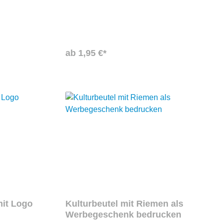
h.
einem Reißverschluss. Der Kulturbeutel
kann selbstverständlich mit Ihrem
individuellem Motiv bedruckt werden, um
ein schönes und vor allem nützliches
Kundengeschenk zu kreieren.
ab 1,95 €*
it Logo
Kulturbeutel mit Riemen als
Werbegeschenk bedrucken