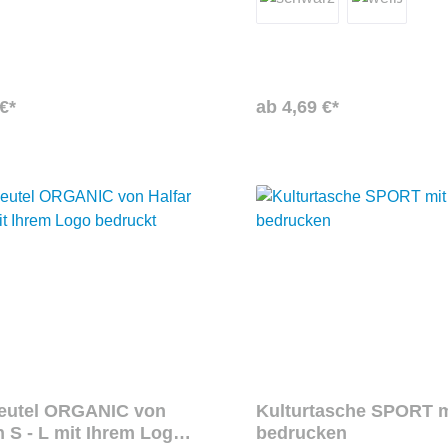
ach ist mit einem
sondern auch umweltfreundlic
luss zu verschließen, das
o kann ausgewechselt werden
lich zu dem Schultergurt gibt
BS-Tragegriff. Mit Ihrem Motiv
 Kosmetiktasche zum idealen
€*
ab 4,69 €*
iter.
beutel ORGANIC von
Kulturtasche SPORT m
n S - L mit Ihrem Logo
bedrucken