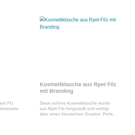
gestaltet werden.
Kosmetiktasche aus Rpet Filz
mit Branding
chem PU
Diese schöne Kosmetiktasche wurde
ltbewusste
aus Rpet Filz hergestellt und verfügt
über einen klassischen Grauton. Perfekt
m robusten
zum reisen um seine
ter aus
Lieblingsaccessoires und Kosmetikartikel
glebig ,
zu verstauen. Mit Außenetikett Rpet und