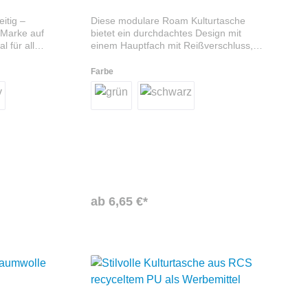
eitig –
Diese modulare Roam Kulturtasche
e Marke auf
bietet ein durchdachtes Design mit
l für alle,
einem Hauptfach mit Reißverschluss,
praktischen Netzfächern für kleinere
turbeutel
Gegenstände und einem Haken zum
Farbe
ann auf
Aufhängen für einfachen Zugriff. Dank
cht
des verstellbaren Schulterriemens kann
ewusste
sie bequem als Umhängetasche
der
getragen werden. Gefertigt ist diese aus
. Der
hochwertigem, GRS-zertifiziertem
recyceltem Polyester.
celtem
auptfach
ere
anisation
ab 6,65 €*
oder kleine
ionen der
wolle &
iges
- Mehrere
terwegs