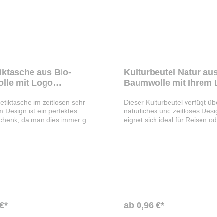
ktasche aus Bio-
Kulturbeutel Natur au
lle mit Logo
Baumwolle mit Ihrem 
ken
tiktasche im zeitlosen sehr
Dieser Kulturbeutel verfügt üb
m Design ist ein perfektes
natürliches und zeitloses Des
henk, da man dies immer gut
eignet sich ideal für Reisen od
 kann. Der Kulturbeutel
unterwegs um Ihre Kosmetikp
er ein Reißverschlussfach und
sicher zu verstauen. Die Kosm
GOTS-zertifizierter
wurde aus Baumwolle hergeste
hergestellt. Kapazität: 1L.
mit einem Reißverschlussfach
tändlich kann die Natur
ausgestattet. Mit Tragegurt fü
sche mit Ihrem individuellem
einfachen Transport. Kapazität
uckt werden, um das perfekte
Kulturbeutel kann mit Ihrem
henk für Ihr Unternehmen zu
individuellem Motiv bedruckt
das perfekte Werbegeschenk f
€*
ab 0,96 €*
Unternehmen zu kreieren.