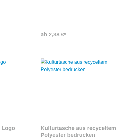
chaften
jederzeit den Überblick – ideal für
Organic
Reisen, Sport oder den täglichen
Gebrauch.Kulturbeutel als
Weiß
WerbegeschenkMit Ihrem Logo oder
Branding wird der Kulturbeutel zu einem
praktischen und langlebigen
ab 2,38 €*
Werbeträger. Perfekt für Kunden,
Mitarbeiter oder als Giveaway – nützlich,
hochwertig und
nachhaltig.Spezifikationen600D RPET
mit PU-Beschichtung RPET-Netz und
210D RPET-Futter
m Logo
Kulturtasche aus recyceltem
Polyester bedrucken