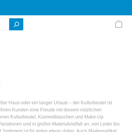
l
er Haus oder ein langer Urlaub – der Kulturbeutel ist
 Ihren Kunden eine Freude mit diesem nützlichen
hnen Kulturbeutel, Kosmetiktaschen und Make-Up
riationen und in großer Materialvielfalt an, von Leder bis
l Sortiment ist für jeden etwas dabei. Auch Markenartikel