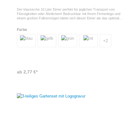
Der klassische 10 Liter Eimer perfekt für jeglichen Transport von
Flüssigkeiten oder Ähnlichem! Bedruckbar mit Ihrem Firmenlogo und
einem großen Füllvermögen bietet sich dieser Eimer als das optimale
Werbemittel an!Druck auf dem EimerIhr Logo kann auf der Vorder-
und Rückseite 1- oder 2- farbig im Siebdruck bedruckt werden. Somit
Farbe
kann auf den Eimern großflächig Ihre Botschaft platziert
werden.Produkteigenschaften- Herkunftsland: Europa- Druckfläche:
max. 200 x 110 mm
+
2
ab 2,77 €*