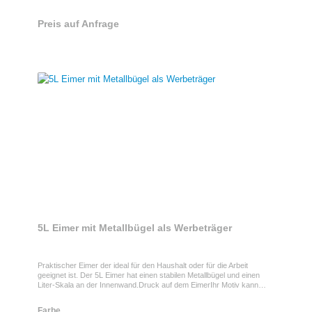
Preis auf Anfrage
5L Eimer mit Metallbügel als Werbeträger
Praktischer Eimer der ideal für den Haushalt oder für die Arbeit
geeignet ist. Der 5L Eimer hat einen stabilen Metallbügel und einen
Liter-Skala an der Innenwand.Druck auf dem EimerIhr Motiv kann
natürlich auch auf dem Eimer platziert werden. Mit einer max.
Druckfläche auf der Vorder- und Rückseite von 160 x 100 mm kann
Farbe