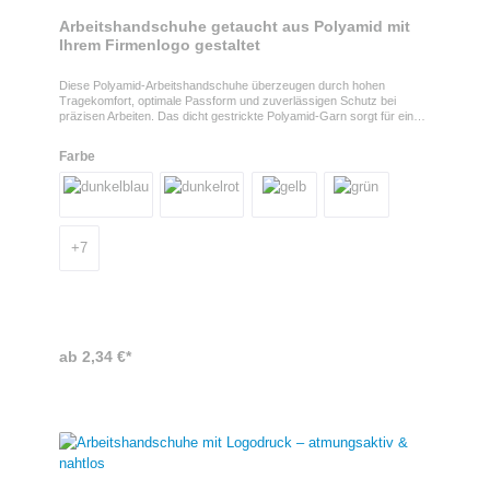
Arbeitshandschuhe getaucht aus Polyamid mit
Ihrem Firmenlogo gestaltet
Diese Polyamid-Arbeitshandschuhe überzeugen durch hohen
Tragekomfort, optimale Passform und zuverlässigen Schutz bei
präzisen Arbeiten. Das dicht gestrickte Polyamid-Garn sorgt für eine
gute Handanpassung, während die Nitril-Schaumbeschichtung eine
ausgezeichnete Griffigkeit ermöglicht – auch bei feinen oder
Farbe
anspruchsvollen Tätigkeiten. Dank des Spandex-Anteils sind die
Handschuhe besonders elastisch und angenehm zu tragen.
Arbeitshandschuhe mit Nitril-Schaum – griffig & touchscreenfähig Die
Handschuhe sind touchscreenfähig, atmungsaktiv und geruchsneutral
– ideal für den Einsatz in Industrie, Handwerk oder Lager. Ihr Logo
wird als 4-c Druck auf beide Handschuhe aufgebracht und sorgt für
+
7
eine sichtbare Markenpräsenz im Arbeitsalltag. Erhältlich sind die
Handschuhe in schwarz-meliert sowie 12 weiteren Farben und in den
Größen 7–11.
ab 2,34 €*