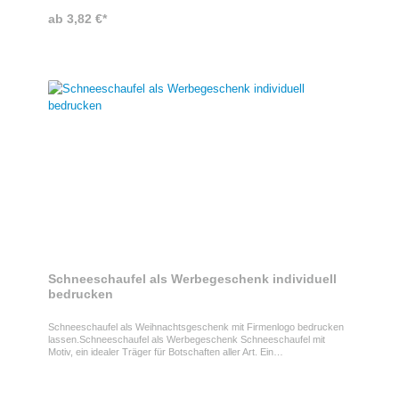
ab 3,82 €*
Schneeschaufel als Werbegeschenk individuell
bedrucken
Schneeschaufel als Weihnachtsgeschenk mit Firmenlogo bedrucken
lassen.Schneeschaufel als Werbegeschenk Schneeschaufel mit
Motiv, ein idealer Träger für Botschaften aller Art. Ein
Weihnachtsgeschenk über das sich Ihre Kunden garantiert freuen.
Die Profi Schneeschaufel kann fotorealistisch bedruckt werden.
Dekore und Motive sind frei wählbar und werden als Dekor - Overlay