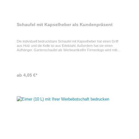
Schaufel mit Kapselheber als Kundenpräsent
Die individuell bedruckbare Schaufel mit Kapselheber hat einen Griff
aus Holz und die Kelle ist aus Edelstahl. Außerdem hat sie einen
Aufhänger. Gartenschaufel als WerbeartikelIhr Firmenlogo wird mittels
Laser oder Tampondruck an der Gartenschaufel
angebracht.Eigenschaften der GartenschaufelDie Schaufel ist aus
Holz und Edelstahl hergestellt und hat die Maße 28,5 x 8 cm.
ab 4,05 €*