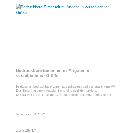
Bedruckbare Eimer mit ml Angabe in
verschiedener Größe
Praktische, bedruckbare Eimer aus robustem und transparentem PP.
Der Eimer hat einen Metallgriff und eine seitlich markierte
Messanzeige in ml, die ideal zum schnellen und einfachen Ablesen
hilft. Durch die abgerundete Kontur mit Ausgießer, wird ein Verschütten
nahezu unmöglich. Den Eimer gibt es in zwei verschieden Größen
und bietet eine große Werbefläche für Ihr Motiv.
Varianten ab
1,70 €*
ab 2,26 €*