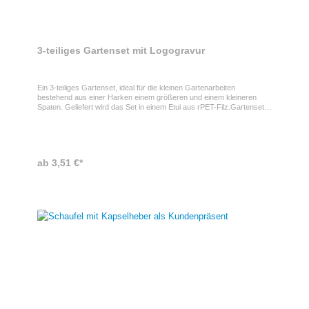
3-teiliges Gartenset mit Logogravur
Ein 3-teiliges Gartenset, ideal für die kleinen Gartenarbeiten
bestehend aus einer Harken einem größeren und einem kleineren
Spaten. Geliefert wird das Set in einem Etui aus rPET-Filz.Gartenset
als WerbeartikelDas Werkzeug als auch das Etui kann individuell mit
Ihrem Wunschmotiv veredelt werden.Eigenschaften des
GartensetsDas Gartenset hat die Maße 9 x 22 cm und ist in Boxen zu
40 Stück verpackt.
ab 3,51 €*