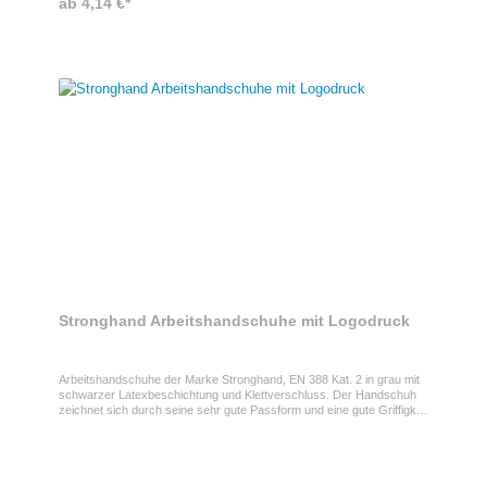
ab 4,14 €*
Stronghand Arbeitshandschuhe mit Logodruck
Arbeitshandschuhe der Marke Stronghand, EN 388 Kat. 2 in grau mit
schwarzer Latexbeschichtung und Klettverschluss. Der Handschuh
zeichnet sich durch seine sehr gute Passform und eine gute Griffigkeit
aus. Ihr Logo drucken wir auf Wunsch auf den Handrücken in
Volltonfarben.