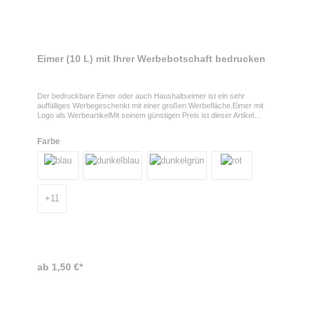
Eimer (10 L) mit Ihrer Werbebotschaft bedrucken
Der bedruckbare Eimer oder auch Haushaltseimer ist ein sehr
auffälliges Werbegeschenkt mit einer großen Werbefläche.Eimer mit
Logo als WerbeartikelMit seinem günstigen Preis ist dieser Artikel
wunderbar auf Messen, Events oder Eröffnungen von Geschäften
und Baumärkten einsetzbar. Der Eimer hat ein Fassungsvermögen
Farbe
von 10 Litern und einen Tragegriff aus Metall. Ihr Logo kann
wahlweise einseitig oder beidseitig auf dem bedruckbaren Werbeeimer
erfolgen.Eigenschaften des EimersMaße: 255 x Ø 280 mm, Füllung:
10 l, viele Farben verfügbar
+
11
ab 1,50 €*