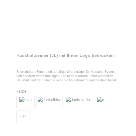
Haushaltseimer (5L) mit Ihrem Logo bedrucken
Bedruckbare Eimer sind auffällige Werbeträger für Messen, Events
und anderen Veranstaltungen. Die bedruckbaren Eimer werden im
Haushalt und der Industrie sehr häufig gebraucht und deshalb bietet
dieses Werbemittel eine Werbefläche, die Ihr Kunde bestimmt nicht so
schnell vergisst. Der Eimer hat ein Fassungsvermögen von 5 Litern
Farbe
und einen Metallbügel zum Tragen.
+
11