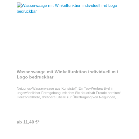
Wasserwaage mit Winkelfunktion individuell mit
Logo bedruckbar
Neigungs-Wasserwaage aus Kunststoff. Ein Top-Werbeartikel in
ungewöhnlicher Formgebung, mit dem Sie dauerhaft Freude bereiten!
Horizontallibelle, drehbare Libelle zur Übertragung von Neigungen,
Zeichenhilfe für 45°, 60° und 120° mit mm-Skala an der Messfläche.
Dieser Werbeartikel verfügt von robustes Gehäuse und ist sehr
praktisch!
ab 11,40 €*