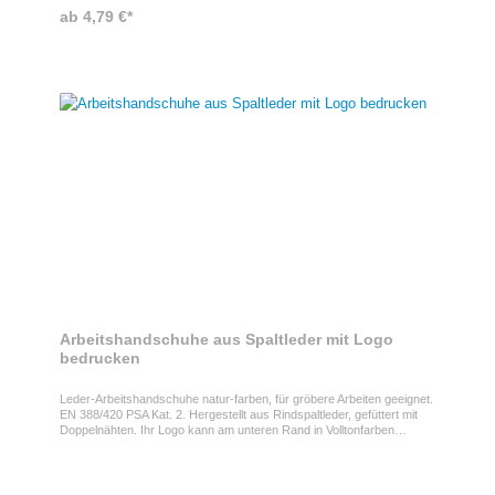
ab 4,79 €*
Arbeitshandschuhe aus Spaltleder mit Logo
bedrucken
Leder-Arbeitshandschuhe natur-farben, für gröbere Arbeiten geeignet.
EN 388/420 PSA Kat. 2. Hergestellt aus Rindspaltleder, gefüttert mit
Doppelnähten. Ihr Logo kann am unteren Rand in Volltonfarben
aufgedruckt werden.