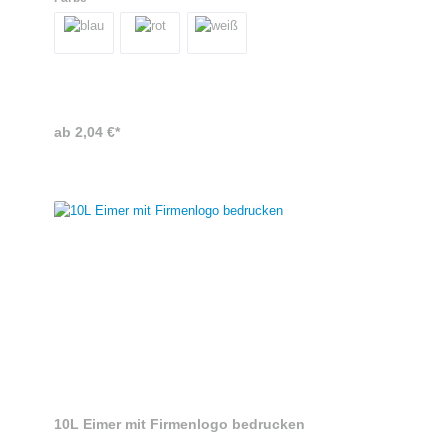
Ihr Logo großflächig präsentiert werden. Sie können die Eimer zum
Beispiel statt einer Baumwolltasche auf Messen oder Events
verteilen.Produktspezifikationen- Made in Europe-
Mindestbestellmenge: 50 Stück
ab 2,04 €*
10L Eimer mit Firmenlogo bedrucken