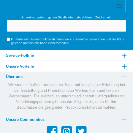
Um weiterzugehen, geben Sie die oben abgebildeten Zeichen ein*
Ich habe die
Datenschutzbestimmungen
zur Kenntnis genommen und die
AGB
gelesen und bin mit ihnen einverstanden.
Service-Hotline
Unsere Vorteile
Über uns
Wir sind ein äußerst motiviertes Team mit langjähriger Erfahrung bei
der Gestaltung und Produktion von Werbemitteln und textilen
Werbeträgern. Die Vielzahl an unterschiedlichsten Lieferquellen und
Veredelungspartnern gibt uns die Möglichkeit, stets für Ihre
Bedürfnisse die geeigneten Produktionsstätten zu wählen.
Unsere Communities