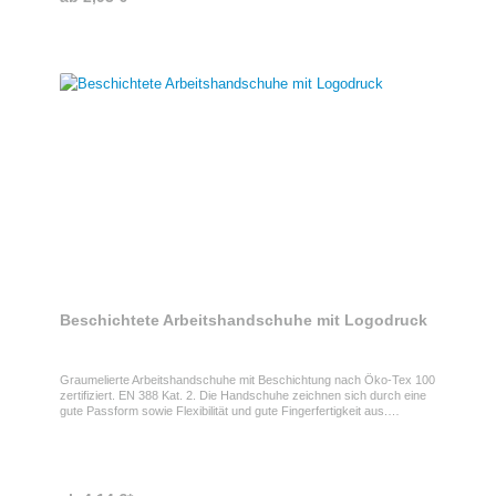
Beschichtete Arbeitshandschuhe mit Logodruck
Graumelierte Arbeitshandschuhe mit Beschichtung nach Öko-Tex 100
zertifiziert. EN 388 Kat. 2. Die Handschuhe zeichnen sich durch eine
gute Passform sowie Flexibilität und gute Fingerfertigkeit aus.
Erhältlich in Damen- und Herrengrößen (VE je 120 Paar pro Größe).
Der Bundsaum unterscheidet sich farblich je nach gewählter Größe.
Ihr Logo oder Motiv drucken wir in Volltonfarben auf den Handrücken
des Handschuhs.