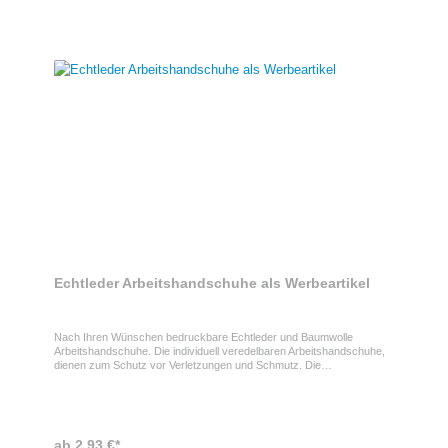
Echtleder Arbeitshandschuhe als Werbeartikel
Nach Ihren Wünschen bedruckbare Echtleder und Baumwolle
Arbeitshandschuhe. Die individuell veredelbaren Arbeitshandschuhe,
dienen zum Schutz vor Verletzungen und Schmutz. Die
Arbeitshandschuhe mit Platz für Ihre persönliche Werbebotschaft sind
in bestimmtem Berufsgruppen nicht wegzudenken.
ab 2,93 €*