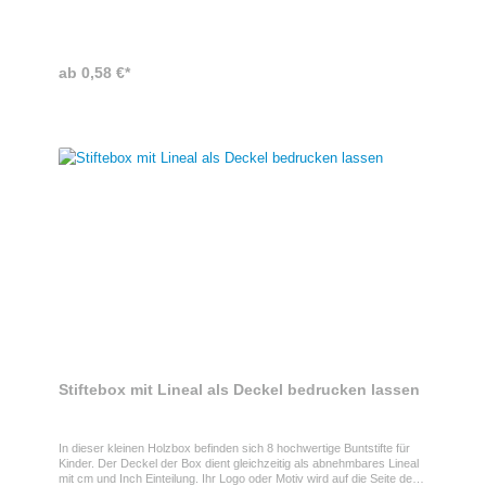
Pflanzanleitung auf der Rückseite. Ideal für umweltbewusste
Geschenke und kreative Köpfe.
ab 0,58 €*
Stiftebox mit Lineal als Deckel bedrucken lassen
In dieser kleinen Holzbox befinden sich 8 hochwertige Buntstifte für
Kinder. Der Deckel der Box dient gleichzeitig als abnehmbares Lineal
mit cm und Inch Einteilung. Ihr Logo oder Motiv wird auf die Seite der