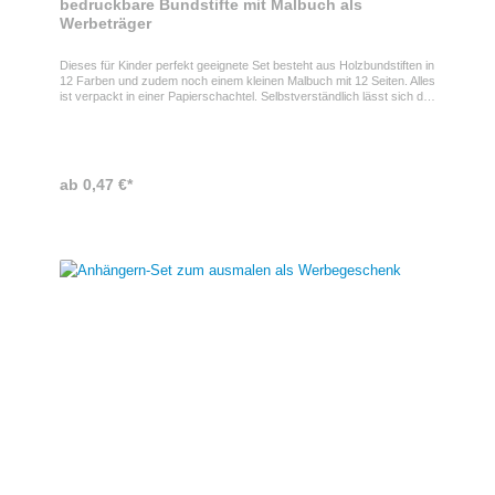
bedruckbare Bundstifte mit Malbuch als
Werbeträger
Dieses für Kinder perfekt geeignete Set besteht aus Holzbundstiften in
12 Farben und zudem noch einem kleinen Malbuch mit 12 Seiten. Alles
ist verpackt in einer Papierschachtel. Selbstverständlich lässt sich die
Papierverpackung mit Ihrem individuellen Motiv bedrucken. Machen
Sie den Kindern Ihrer Geschäftspartner und Kollegen eine kleine
Freude!
ab 0,47 €*