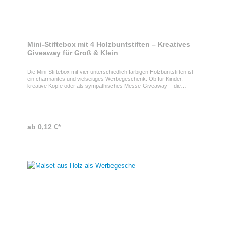
Mini-Stiftebox mit 4 Holzbuntstiften – Kreatives
Giveaway für Groß & Klein
Die Mini-Stiftebox mit vier unterschiedlich farbigen Holzbuntstiften ist
ein charmantes und vielseitiges Werbegeschenk. Ob für Kinder,
kreative Köpfe oder als sympathisches Messe-Giveaway – die
kompakten Buntstifte laden zum Malen und Gestalten ein und sorgen
für nachhaltige Markenpräsenz. Mini-Stiftebox mit 4 Buntstiften mit
Logo Dank der handlichen Mini-Verpackung ist das Set leicht zu
transportieren und ideal für Events, Schulen oder Familienaktionen
geeignet. Ihre Werbebotschaft wird direkt auf die Verpackung
ab 0,12 €*
gedruckt und bleibt so dauerhaft sichtbar – ein kreativer Werbeartikel
mit praktischem Nutzen.