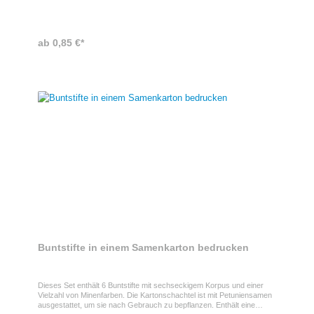
Möglichkeiten die Kartonbox mit Ihrem Design zu verschönern.
Entweder mittels Tampondruck auf dem Deckel oder der Schachtel
oder auf einem größeren Digital Label. Teilen Sie uns gerne die
gewünschte Position mit, wir kalkulieren Ihnen ein unverbindliches
ab 0,85 €*
Angebot.Produkteigenschaften- Farbe: schwarz- Buntstiftfarben: gelb,
orange, grün, blau, braun und rot- Maße: 2.7 Ø x 10.4 cm
Buntstifte in einem Samenkarton bedrucken
Dieses Set enthält 6 Buntstifte mit sechseckigem Korpus und einer
Vielzahl von Minenfarben. Die Kartonschachtel ist mit Petuniensamen
ausgestattet, um sie nach Gebrauch zu bepflanzen. Enthält eine