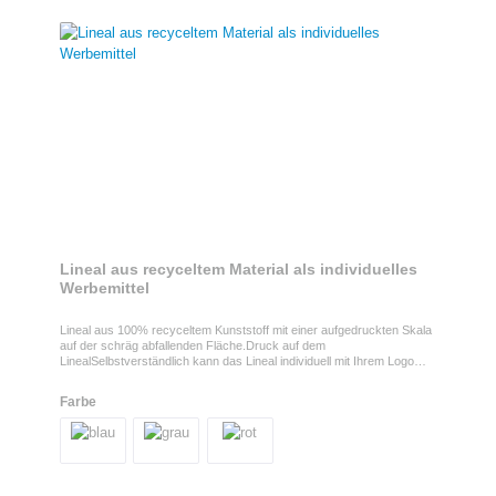
Lineal aus recyceltem Material als individuelles
Werbemittel
Lineal aus 100% recyceltem Kunststoff mit einer aufgedruckten Skala
auf der schräg abfallenden Fläche.Druck auf dem
LinealSelbstverständlich kann das Lineal individuell mit Ihrem Logo
bedruckt werden und ist dadurch ein ideales Werbegeschenk für Ihre
Firma. Produkteigenschaften Das Lineal verfügt über eine
Farbe
Tuschkante, ist 16cm lang und in vier verschiedenen Farben
erhältlich. Made in Germany.