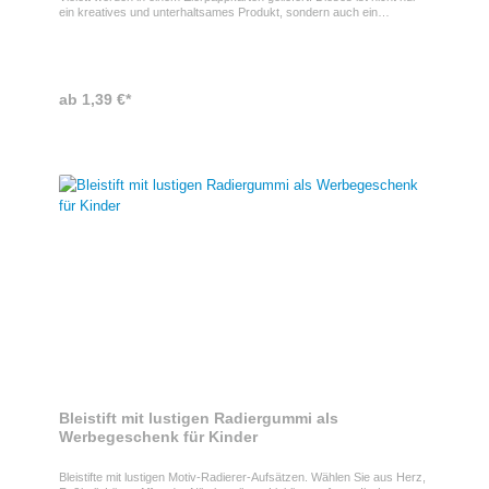
ein kreatives und unterhaltsames Produkt, sondern auch ein
ausgezeichnete Möglichkeit, Ihre Marke auf spielerische Weise zu
präsentieren. Ihre Werbung wird auf den Karton gedruckt.
ab 1,39 €*
Bleistift mit lustigen Radiergummi als
Werbegeschenk für Kinder
Bleistifte mit lustigen Motiv-Radierer-Aufsätzen. Wählen Sie aus Herz,