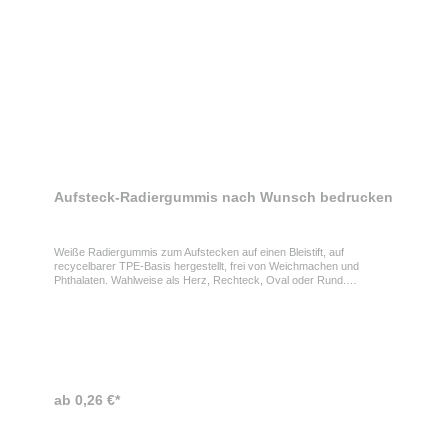
Aufsteck-Radiergummis nach Wunsch bedrucken
Weiße Radiergummis zum Aufstecken auf einen Bleistift, auf
recycelbarer TPE-Basis hergestellt, frei von Weichmachen und
Phthalaten. Wahlweise als Herz, Rechteck, Oval oder Rund.
Sonderformen können nach Absprache und Prüfung der Kontur ab
10.000 Stück hergestellt werden. Auf Wunsch können die
Radiergummis ein- oder beidseitig im Digitaldruck bedruckt werden.
Gerne bieten wir Ihnen auch passende Bleistifte mit eigenem
Logodruck an!
ab 0,26 €*