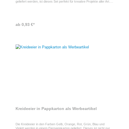
geliefert werden, ist dieses Set perfekt für kreative Projekte aller Art.
Der zusätzliche Anspitzer, der im Köcher integriert ist, sorgt dafür,
dass die Stifte jederzeit einsatzbereit sind. Ihre Werbung kann stilvoll
auf den Köcher gedruckt werden
ab 0,93 €*
Kreideeier in Pappkarton als Werbeartikel
Die Kreideeier in den Farben Gelb, Orange, Rot, Grün, Blau und
Violett werden in einem Eierpappkarton geliefert. Dieses ist nicht nur