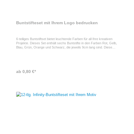
Buntstifteset mit Ihrem Logo bedrucken
6-teiliges Buntstiftset bietet leuchtende Farben für all Ihre kreativen
Projekte. Dieses Set enthält sechs Buntstifte in den Farben Rot, Gelb,
Blau, Grün, Orange und Schwarz, die jeweils 9cm lang sind. Diese
Buntstifte bestehen zu 90% aus recycelten Materialien und verfügen
über eine glatte Graphitspitze für sanftes MalenBuntstifte als
WerbegeschenkDieses Set kann mit Ihrem individuellen Motiv
bedruckt werden und eignet sich somit perfekt als Werbegeschenk für
Kunden oder Mitarbeiter mit KindernSpezifikationen des Sets sechs
ab 0,80 €*
Buntstifte Buntstifte bestehen zu 90% aus recycelten Materialien glatte
Graphitspitze