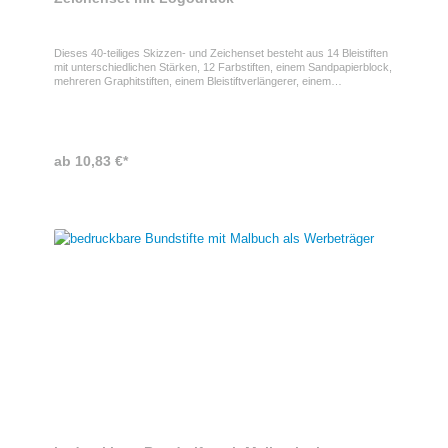
Dieses 40-teiliges Skizzen- und Zeichenset besteht aus 14 Bleistiften
mit unterschiedlichen Stärken, 12 Farbstiften, einem Sandpapierblock,
mehreren Graphitstiften, einem Bleistiftverlängerer, einem
Bleistiftspitzer, einem Radiergummi, einem Pinsel und einem
Bastelmesser. Verpackt sind diese Produkte in einem robusten 450D
rPET-Polyester-Etui, welches Sie mit Ihrem individuellen Motiv
bedrucken lassen können.
ab 10,83 €*