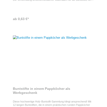
dem Pappköcher zeigt ein starkes Engagement für Nachhaltigkeit.
Das Bedrucken Ihres Motivs auf dem Köcher bietet eine großartige
Möglichkeit, Ihre Marke im Kontext von Kreativität und
Umweltbewusstsein zu präsentieren.
ab 0,63 €*
Buntstifte in einem Pappköcher als
Werbgeschenk
Diese hochwertige Holz-Buntstift-Sammlung klingt ansprechend! Mit
12 langen Buntstiften, die in einem praktischen runden Pappköcher