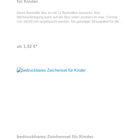
für Kinder
Diese Buntstifte Box ist mit 12 Buntstiften bestückt. Ihre
Werbeanbringung kann auf der Box unten zentriert im max. Format
von 18x50 mm angebracht werden. Ein günstiger Streuartikel für die
Kleinen mit langer Werbewirkung.Nicht für Kinder unter 3 Jahren
geeignet, Erstickungsgefahr wegen verschluckbarer Kleinteile
ab 1,52 €*
bedruckbares Zeichenset für Kinder