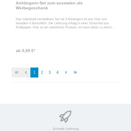
Anhängern-Set zum ausmalen als
Werbegeschenk
Das individuell veredelbare Set mit 3 Anhängern ist aus Holz und
inkludiert 4 Buntstiften. Die Lieferung erfolgt in einer Schachtel aus
Kraftpapier. Holz ist ein natürliches Produkt, es kann daher zu leichten
Abweichungen in Farbe, Dekor und Maßen kommen. Ihr Firmenlogo,
Slogan oder Motiv wird mittels Tampondruck auf der
Geschenkverpackung angebracht.
ab 0,50 €*
1
2
3
4
Schnelle Lieferung