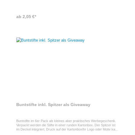
ab 2,05 €*
Buntstifte inkl. Spitzer als Giveaway
Buntstifte im 6er Pack als kleines aber praktisches Werbegeschenk.
Verpackt werden die Stifte in einer runden Kartonbox. Der Spitzer ist
im Deckel integriert. Druck auf der KartonboxIhr Logo oder Motiv kann
natürlich auch Platz auf dem Artikel finden. Es gibt 3 verschiedene