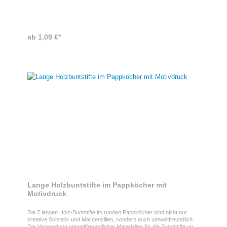
Holzbox gedruckt oder graviert.
ab 1,09 €*
Lange Holzbuntstifte im Pappköcher mit
Motivdruck
Die 7 langen Holz-Buntstifte im runden Pappköcher sind nicht nur
kreative Schreib- und Malutensilien, sondern auch umweltfreundlich.
Die Verwendung umweltfreundlicher Materialien für die Bundstifte und