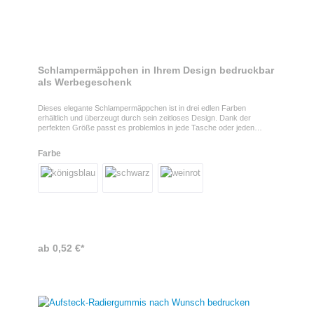
Schlampermäppchen in Ihrem Design bedruckbar
als Werbegeschenk
Dieses elegante Schlampermäppchen ist in drei edlen Farben
erhältlich und überzeugt durch sein zeitloses Design. Dank der
perfekten Größe passt es problemlos in jede Tasche oder jeden
Rucksack. So haben Sie Stifte und andere wichtige Utensilien
jederzeit ordentlich verstaut und schnell griffbereit.Mäppchen
Farbe
personalisieren Durch die verschiedensten Druckarten, einfarbig
oder mehrfarbig, lässt sich Ihr individuelles Design ganz einfach auf
dem Schlampermäppchen verewigen und eignet sich somit perfekt als
Werbegeschenk. Klar ist mit Ihrem Logo wird das Mäppchen auf jeden
Fall zu einem Hingucker.Produktinformationen - 3 verschieden
Farben - Mit Reißverschluss
ab 0,52 €*