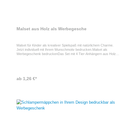
Malset aus Holz als Werbegesche
Malset für Kinder als kreativer Spielspaß mit natürlichem Charme.
Jetzt individuell mit Ihrem Wunschmotiv bedrucken.Malset als
Werbegeschenk bedruckenDas Set mit 4 Tier-Anhängern aus Holz
und Wachsmalstiften ist ein ideales Werbegeschenk für
Familienaktionen, Events und Kinderprogramme. Es fördert Kreativität
und Beschäftigung und sorgt durch spielerischen Mehrwert für eine
positive und nachhaltige Markenwahrnehmung.
ProdukteigenschaftenSet: 4 Tier-Anhänger und 5 Wachsmalstifte •
ab 1,26 €*
Material Anhänger: Holz • Aufhänger: Jute • Verpackung: Non-Woven-
Beutel mit Kordelzug • Einsatz: Kreatives Spielen und Malen •
Zielgruppe: Kinder, Familien,