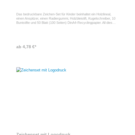
Das bedruckbare Zeichen-Set für Kinder beinhaltet ein Holzlineal,
einen Anspitzer, einen Radiergummi, Holzbleistift, Kugelschreiber, 10
Buntstifte und 50 Blatt (100 Seiten) DinA4-Recyclingpapier. All dies
wird in einem Beutel aus Baumwolle mit Kordelzug verpackt. Sowohl
das Notizheft als auch der Baumwollbeutel kann mit Ihrem
individuellen Motiv veredelt werden.
ab 4,78 €*
Zeichenset mit Logodruck