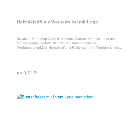
Holzbleistift als Werbeartikel mit Logo
Kreativer Schreibspaß mit tierischem Charme. Verspielt, bunt und
aufmerksamkeitsstark.Stift mit Tier Radiergummi als
WerbegeschenkDer Holzbleistift mit Radiergummi in Tierform ist ein
sympathisches Werbegeschenk für Kinderaktionen, Schulen und
Familien-Events. Durch die farbenfrohen Designs und die niedlichen
Tierfiguren sorgt er für Spaß beim Schreiben und stärkt gleichzeitig
eine positive Markenwahrnehmung.ProdukteigenschaftenMaterial:
Holz • Radiergummi: Tierformen • Designs: Hund (Holzfarbe), Affe
ab 0,31 €*
(Gelb), Delfin (Blau), Frosch (Grün), Tiger (Weiß) • Einsatz: Schule,
Malen, Kinder-Events • Wirkung: Spielerisch und kreativ