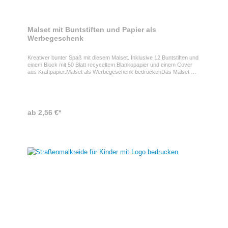
Malset mit Buntstiften und Papier als
Werbegeschenk
Kreativer bunter Spaß mit diesem Malset. Inklusive 12 Buntstiften und
einem Block mit 50 Blatt recyceltem Blankopapier und einem Cover
aus Kraftpapier.Malset als Werbegeschenk bedruckenDas Malset mit
Block aus recyceltem Papier und Buntstiften ist ein ideales
Werbegeschenk für Kinderaktionen, Events und
Promotionkampagnen. Es fördert Kreativität und Beschäftigung und
sorgt gleichzeitig für eine umweltbewusste Markenwahrnehmung.
ProdukteigenschaftenBlock: 50 Blatt Blankopapier, recycelt • Stifte: 12
ab 2,56 €*
Buntstifte • Cover: Kraftpapier • Einsatz: Malen, Kreativaktionen,
Events • Zielgruppe: Kinder und Familien