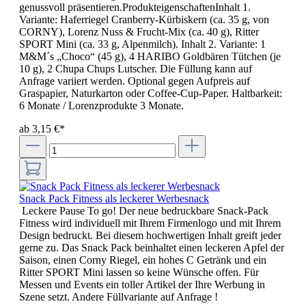
genussvoll präsentieren.ProdukteigenschaftenInhalt 1.
Variante: Haferriegel Cranberry-Kürbiskern (ca. 35 g, von
CORNY), Lorenz Nuss & Frucht-Mix (ca. 40 g), Ritter
SPORT Mini (ca. 33 g, Alpenmilch). Inhalt 2. Variante: 1
M&M´s „Choco“ (45 g), 4 HARIBO Goldbären Tütchen (je
10 g), 2 Chupa Chups Lutscher. Die Füllung kann auf
Anfrage variiert werden. Optional gegen Aufpreis auf
Graspapier, Naturkarton oder Coffee-Cup-Paper. Haltbarkeit:
6 Monate / Lorenzprodukte 3 Monate.
ab 3,15 €*
Snack Pack Fitness als leckerer Werbesnack
Leckere Pause To go! Der neue bedruckbare Snack-Pack
Fitness wird individuell mit Ihrem Firmenlogo und mit Ihrem
Design bedruckt. Bei diesem hochwertigen Inhalt greift jeder
gerne zu. Das Snack Pack beinhaltet einen leckeren Apfel der
Saison, einen Corny Riegel, ein hohes C Getränk und ein
Ritter SPORT Mini lassen so keine Wünsche offen. Für
Messen und Events ein toller Artikel der Ihre Werbung in
Szene setzt. Andere Füllvariante auf Anfrage !