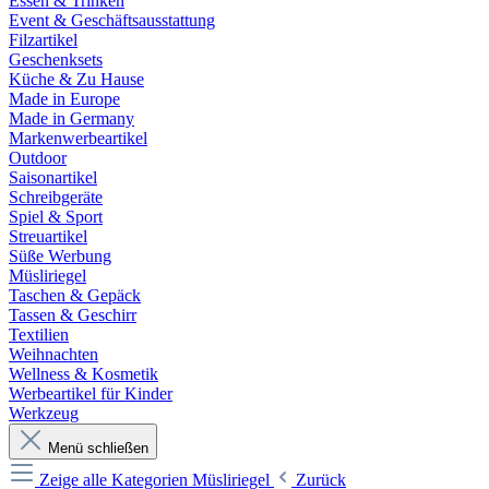
Essen & Trinken
Event & Geschäftsausstattung
Filzartikel
Geschenksets
Küche & Zu Hause
Made in Europe
Made in Germany
Markenwerbeartikel
Outdoor
Saisonartikel
Schreibgeräte
Spiel & Sport
Streuartikel
Süße Werbung
Müsliriegel
Taschen & Gepäck
Tassen & Geschirr
Textilien
Weihnachten
Wellness & Kosmetik
Werbeartikel für Kinder
Werkzeug
Menü schließen
Zeige alle Kategorien
Müsliriegel
Zurück