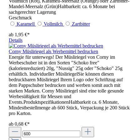
Vollmilch (Rot), Karamell-Meersalz (Orange) oder Zartbitter-
Mandel-Meersalz (Grün)Haltbarkeit: ca. 6 Monate bei
sachgerechter Lagerung
Geschmack
Karamell
Vollmilch
Zartbitter
ab 1,95 €*
Details
Corny Müsliriegel als Werbemittel bedrucken
Energie für unterwegs! Der Müsliriegel von Corny im
Werbeschuber ist in den Sorten "Schoko free"
(kalorienreduziert) 20g, "Nussig" 25g oder "Schoko" 25g
erhältlich. Individueller MüsliriegelSie können diesen
bedruckbaren Müsliriegel Ihrem Logo oder Schriftzug auf
dem Pappschuber bedrucken und werben somit auch mit
starken Marken. Corny Müsliriegel sind eine tolle gesunde
Werbesüßigkeit für Messen und
Events.ProduktspezifikationenHaltbarkeit ca. 6 Monate,
Mindestbestellmenge ab 600 Stück, Verpackung je 200 Stück
pro Karton.
ab 0,68 €*