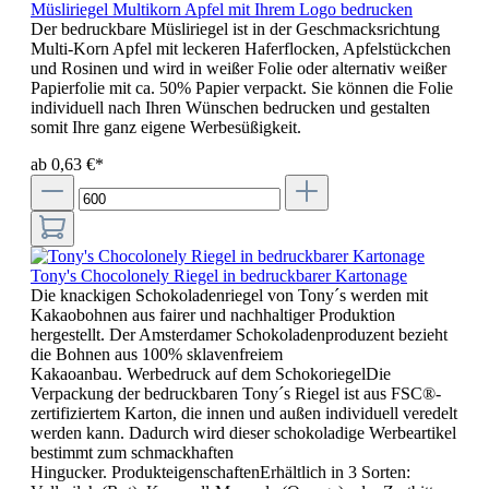
Müsliriegel Multikorn Apfel mit Ihrem Logo bedrucken
Der bedruckbare Müsliriegel ist in der Geschmacksrichtung
Multi-Korn Apfel mit leckeren Haferflocken, Apfelstückchen
und Rosinen und wird in weißer Folie oder alternativ weißer
Papierfolie mit ca. 50% Papier verpackt. Sie können die Folie
individuell nach Ihren Wünschen bedrucken und gestalten
somit Ihre ganz eigene Werbesüßigkeit.
ab 0,63 €*
Tony's Chocolonely Riegel in bedruckbarer Kartonage
Die knackigen Schokoladenriegel von Tony´s werden mit
Kakaobohnen aus fairer und nachhaltiger Produktion
hergestellt. Der Amsterdamer Schokoladenproduzent bezieht
die Bohnen aus 100% sklavenfreiem
Kakaoanbau. Werbedruck auf dem SchokoriegelDie
Verpackung der bedruckbaren Tony´s Riegel ist aus FSC®-
zertifiziertem Karton, die innen und außen individuell veredelt
werden kann. Dadurch wird dieser schokoladige Werbeartikel
bestimmt zum schmackhaften
Hingucker. ProdukteigenschaftenErhältlich in 3 Sorten: