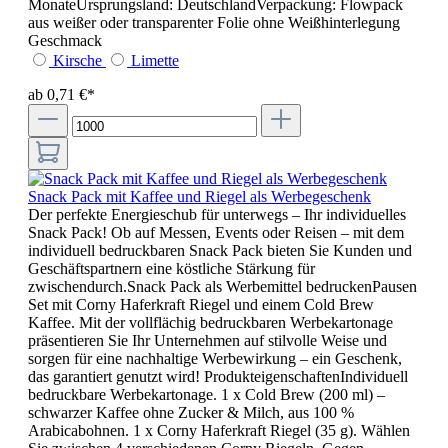
MonateUrsprungsland: DeutschlandVerpackung: Flowpack
aus weißer oder transparenter Folie ohne Weißhinterlegung
Geschmack
Kirsche
Limette
ab 0,71 €*
Snack Pack mit Kaffee und Riegel als Werbegeschenk
Der perfekte Energieschub für unterwegs – Ihr individuelles
Snack Pack! Ob auf Messen, Events oder Reisen – mit dem
individuell bedruckbaren Snack Pack bieten Sie Kunden und
Geschäftspartnern eine köstliche Stärkung für
zwischendurch.Snack Pack als Werbemittel bedruckenPausen
Set mit Corny Haferkraft Riegel und einem Cold Brew
Kaffee. Mit der vollflächig bedruckbaren Werbekartonage
präsentieren Sie Ihr Unternehmen auf stilvolle Weise und
sorgen für eine nachhaltige Werbewirkung – ein Geschenk,
das garantiert genutzt wird! ProdukteigenschaftenIndividuell
bedruckbare Werbekartonage. 1 x Cold Brew (200 ml) –
schwarzer Kaffee ohne Zucker & Milch, aus 100 %
Arabicabohnen. 1 x Corny Haferkraft Riegel (35 g). Wählen