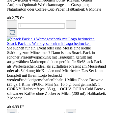
Sie zwischen 4 verschiedenen Corny Riegeln. Gegen
Aufpreis Optional: Werbekartonage aus Graspapier,
Naturkarton oder Coffee-Cup-Paper. Haltbarkeit: 6 Monate
ab 2,75 €*
Snack Pack als Werbegeschenk mit Logo bedrucken
Sie suchen für ein Event oder eine Messe eine kleine
Stärkung zum Mitnehmen? Dann ist das Snack-Pack in
schöner Präsentverpackung mit Tragegriff, gefüllt mit
ausgewählten Markenprodukten perfekt für Sie!Snack Pack
als WerbegeschenkIdeal als auffälliges Präsent am Messestand
oder als Stärkung für Kunden und Mitarbeiter. Das Set kann
komplett mit Ihrem Logo bedruckt
werdenProdukteigenschaftenInhalt: 1 Milka Choco Brownie
(25 g), 1 Ritter SPORT Mini (ca. 16,5 g, bunt gemischt), 1
CORNY Haferkraft (ca. 35 g), 1 OCHA OCHA Cold Brew -
schwarzer Kaffee ohne Zucker & Milch (200 ml). Haltbarkeit:
2 Monate.
ab 4,55 €*