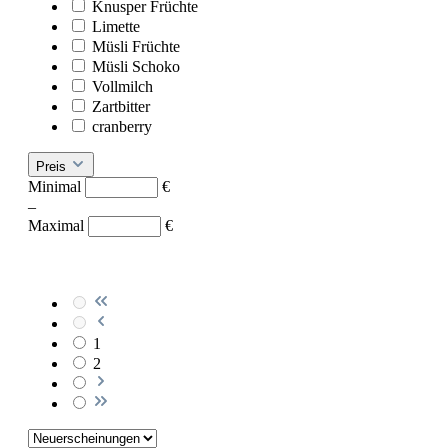
Knusper Früchte
Limette
Müsli Früchte
Müsli Schoko
Vollmilch
Zartbitter
cranberry
Preis
Minimal
€
–
Maximal
€
1
2