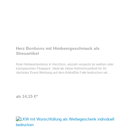
Herz Bonbons mit Himbeergeschmack als
Streuartikel
Rote Himbeerbonbons in Herzform, einzeln verpackt im weißen oder
transparenten Flowpack. Ideal als kleine Aufmerksamkeit für Ihr
nächstes Event.Werbung auf dem ArtikelDie Folie bedrucken wir
individuell mit Ihrer Botschaft oder Ihrem Logo. Ein schöner
Streuartikel nicht nur zum Valentinstag!Produkteigenschaften- Druck
auf weißer oder transparenter Folie- Transparent erfordert ggf. eine
zusätzliche Farbe (Weiß) für die Unterlegung des Motivs.
- Flexodruck nach Sonderfarben (HKS oder Pantone) oder 4c
ab 14,15 €*
Euroskala möglich (Preis unterschiedlich)- Preis pro kg