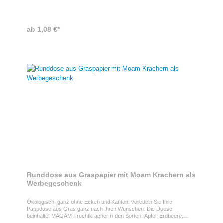
ab 1,08 €*
Runddose aus Graspapier mit Moam Krachern als
Werbegeschenk
Ökologisch, ganz ohne Ecken und Kanten: veredeln Sie Ihre
Pappdose aus Gras ganz nach Ihren Wünschen. Die Doese
beinhaltet MAOAM Fruchtkracher in den Sorten: Apfel, Erdbeere,
Himbeere, Orange und Zitrone. Ihre Werbebotschaft wird auf der