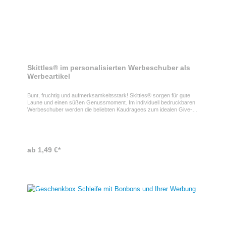
Skittles® im personalisierten Werbeschuber als
Werbeartikel
Bunt, fruchtig und aufmerksamkeitsstark! Skittles® sorgen für gute
Laune und einen süßen Genussmoment. Im individuell bedruckbaren
Werbeschuber werden die beliebten Kaudragees zum idealen Give-
away für Events, Mailings oder Mitarbeiteraktionen und transportieren
Ihre Markenbotschaft auf farbenfrohe Weise. Skittles® im
Werbeschuber als Werbegeschenk Wählbar in den Sorten Fruits oder
Crazy Sours (38g). Haltbarkeit ca. 6 Monate
ab 1,49 €*