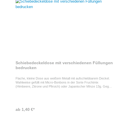
Schiebedeckeldose mit verschiedenen Füllungen
bedrucken
Flache, kleine Dose aus weißem Metall mit aufschiebbarem Deckel.
Wahlweise gefüllt mit Micro-Bonbons in der Sorte Fruchtmix
(Himbeere, Zitrone und Pfirsich) oder Japanischer MInze 13g. Gegen
Aufpreis auch mit Pfeffi zuckerfreien Pfefferminzpastillen 12g, Jelly
Beans 17gr., Menthos Kaudragees 13gr, KoRo Menthol Kaugummi
15gr oder Traubenzuckerquadraten mit Himbeergeschmack 14g
erhältlich . Den Deckel der Dose bedrucken wir individuell mit Ihrem
Motiv oder Logo im Digitaldruck. Haltbarkeit Bonbons: 24
ab 1,40 €*
MonatePfefferminz: 18 Monate Traubenzucker: 18
MonateKaudragees: 12 MonateJelly Beans: 12 MonateKaugummi: 12
Monate