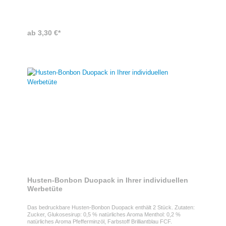
Verpackung angebracht. Zutaten: Zucker; Glukosesirup; Palmfett;
Feuchthaltemittel: Sorbitsirup; Säuerungsmittel: Citronensäure;
Gelatine; Frucht- und Pflanzenkonzentrate: Saflor, Zitrone, Spirulina,
Rettich, Schwarze Johannisbeere, Karotte, Apfel; Säureregulator:
ab 3,30 €*
Natriumhydrogencarbonat; Aroma; Trennmittel: Talkum;
Überzugsmittel: Bienenwachs weiß und gelb; Invertzuckersirup. Kann
Spuren von MILCH, WEIZEN enthalten.
Husten-Bonbon Duopack in Ihrer individuellen
Werbetüte
Das bedruckbare Husten-Bonbon Duopack enthält 2 Stück. Zutaten:
Zucker, Glukosesirup: 0,5 % natürliches Aroma Menthol: 0,2 %
natürliches Aroma Pfefferminzöl, Farbstoff Brilliantblau FCF.