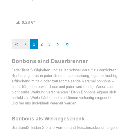
Sie die passenden Jelly Bean Farben! Verpackt im weißen oder
transparenten Folientütchen mit 9g. Das Werbetütchen bedrucken wir
mit Ihrem Motiv oder Logo.
ab 0,28 €*
1
2
3
Bonbons sind Dauerbrenner
Jeder liebt Süßigkeiten und es ist schwer darauf zu verzichten.
Bonbons gibt es in jeder Geschmacksrichtung, egal ob fruchtig,
erfrischend minzig oder zartschmelzende Karamellbonbons –
es ist für jeden etwas dabei und jeder wird fündig. Wieso also
nicht süße Werbung verschenken? Denn Bonbons eignen sich
perfekt als Werbefläche und sie können vielseitig eingesetzt
und bei uns individuell veredelt werden.
Bonbons als Werbegeschenk
Bei SandS finden Sie alle Formen und Geschmacksrichtungen