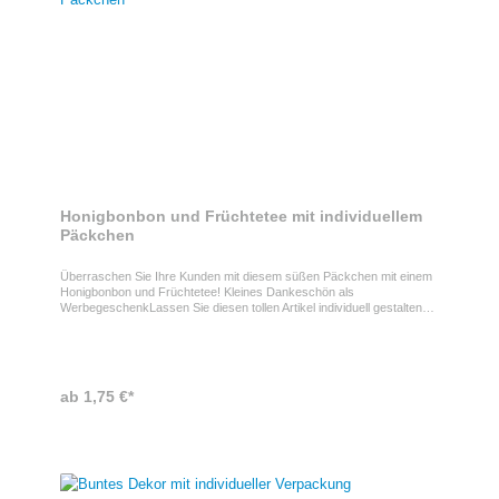
Honigbonbon und Früchtetee mit individuellem
Päckchen
Überraschen Sie Ihre Kunden mit diesem süßen Päckchen mit einem
Honigbonbon und Früchtetee! Kleines Dankeschön als
WerbegeschenkLassen Sie diesen tollen Artikel individuell gestalten
und schon haben Sie das perfekte Werbegeschenk für Ihre Kunden
und Mitarbeiter! Auch als kleines Dankeschön ideal
geeignet.DetailsFormat: 45 x 45 x 70 mmGewicht: 13 gInhalt:
Honigbonbons (5g), Früchtetee (2,25 g)
ab 1,75 €*