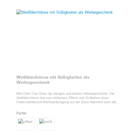
Weißblechdose mit Süßigkeiten als
Werbegeschenk
Mini Click-Clac Dose als witziges und kleines Werbegeschenk. Die
Weißblechdose hat zum einfachen Öffnen und Schließen einen
Federstahldeckel.Werbeanbringung auf der Dose Natürlich kann die
kleine Dose auch mit Ihrem Logo veredelt werden. Sie haben die Wahl
aus einem 1-4 farbigen Druck, 4c Euroskala oder 4c Euroskala +
Farbe
weiß. Egal wie, mit Ihrem Motiv wird der Artikel zum idealen
Werbeträger und eignet sich hervorragend als Streuartikel auf z.B.
Messen.ProdukteigenschaftenErhältlich in 4 Sorten:
Traubenzuckertabletten, Vivil Extra Strong, Skittles oder zuckerhaltige
PfefferminztablettenHaltbarkeit: ca. 12 Monate bei sachgerechter
LagerungVerpackungsmaterial: weiß oder silber