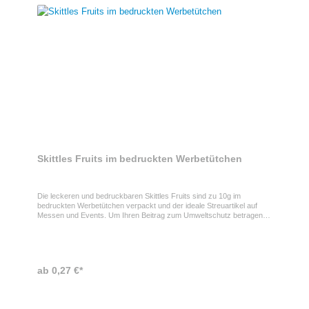
Skittles Fruits im bedruckten Werbetütchen
Die leckeren und bedruckbaren Skittles Fruits sind zu 10g im
bedruckten Werbetütchen verpackt und der ideale Streuartikel auf
Messen und Events. Um Ihren Beitrag zum Umweltschutz betragen
zu können, haben Sie die Möglichkeit zu wählen zwischen
kompostierbaren oder regulären Folien in denen die Skittles Fruits
verpackt werden.gegen Aufpreis von 0,01 Euro je Stk. auch in
kompostierbarere Folie erhältlich
ab 0,27 €*