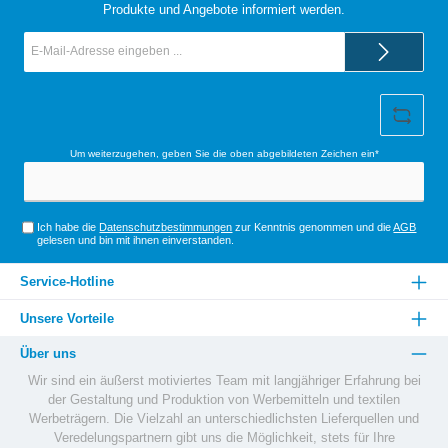
Produkte und Angebote informiert werden.
E-
Mail-
Adresse*
Um weiterzugehen, geben Sie die oben abgebildeten Zeichen ein*
Ich habe die
Datenschutzbestimmungen
zur Kenntnis genommen und die
AGB
gelesen und bin mit ihnen einverstanden.
Service-Hotline
Unsere Vorteile
Über uns
Wir sind ein äußerst motiviertes Team mit langjähriger Erfahrung bei
der Gestaltung und Produktion von Werbemitteln und textilen
Werbeträgern. Die Vielzahl an unterschiedlichsten Lieferquellen und
Veredelungspartnern gibt uns die Möglichkeit, stets für Ihre