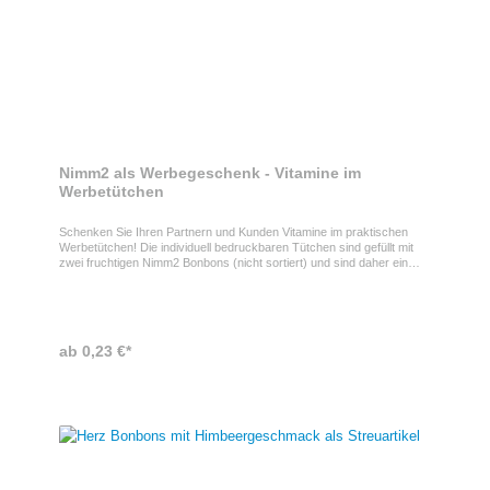
Nimm2 als Werbegeschenk - Vitamine im
Werbetütchen
Schenken Sie Ihren Partnern und Kunden Vitamine im praktischen
Werbetütchen! Die individuell bedruckbaren Tütchen sind gefüllt mit
zwei fruchtigen Nimm2 Bonbons (nicht sortiert) und sind daher ein
wunderbar süßes Werbegeschenk. Nimm2 als WerbeartikelIhre
Werbung drucken wir individuell auf die weiße oder transparente Folie
des Nimm2 Duopacks. Damit hinterlassen Sie einen bleibenden
Eindruck bei Ihren Kunden.Eigenschaften der Nimm2Das Nimm2
Duopack hat die Maße 90 x 110 mm und ein Gewicht von 12g. Die
ab 0,23 €*
Bonbons sind ca. 9 Monate haltbar bei sachgerechter Lagerung.