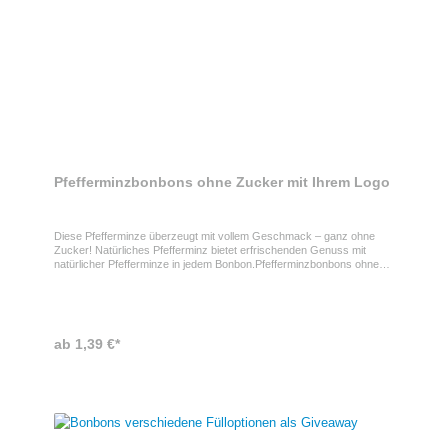
Pfefferminzbonbons ohne Zucker mit Ihrem Logo
Diese Pfefferminze überzeugt mit vollem Geschmack – ganz ohne
Zucker! Natürliches Pfefferminz bietet erfrischenden Genuss mit
natürlicher Pfefferminze in jedem Bonbon.Pfefferminzbonbons ohne
Zucker als GiveawayMit einem individuellen Werbe-Einleger im Deckel
wird es zum perfekten Werbeträger. Eine erfrischende
Aufmerksamkeit für Kunden, Mitarbeiter und Geschäftspartner.
ProdukteigenschaftenNatürliches Pfefferminz (ca. 25 g), zuckerfrei.
Wiederverschließbarer Kartonbecher mit Frischesiegel. Individueller
ab 1,39 €*
Werbe-Einleger im Deckel. FSC®-zertifizierte Verpackung. Gegen
Aufpreis Optional: Werbekartonage aus Graspapier, Naturkarton oder
Coffee-Cup-Paper. Haltbarkeit: 6 Monate.