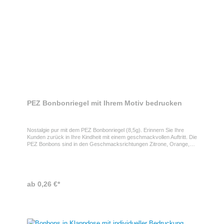
PEZ Bonbonriegel mit Ihrem Motiv bedrucken
Nostalgie pur mit dem PEZ Bonbonriegel (8,5g). Erinnern Sie Ihre
Kunden zurück in Ihre Kindheit mit einem geschmackvollen Auftritt. Die
PEZ Bonbons sind in den Geschmacksrichtungen Zitrone, Orange,
Erdbeere, Kirsche, Fizzy (Erdbeer, Tutti Frutti und Apfel) und Cola
erhältlich (nur sortenrein, 8,5g).PEZ Bonbonriegel bedruckenDie
Banderole kann ganz nach Ihren Vorstellungen gestaltet werden, was
den Artikel zu einem idealen Werbemittel macht.Eigenschaften des
PEZ BonbonriegelsDer Riegel hat die Maße 60 x 9 x 16 mm.
ab 0,26 €*
Haltbarkeit: 18 Monate bei sachgerechter Lagerung