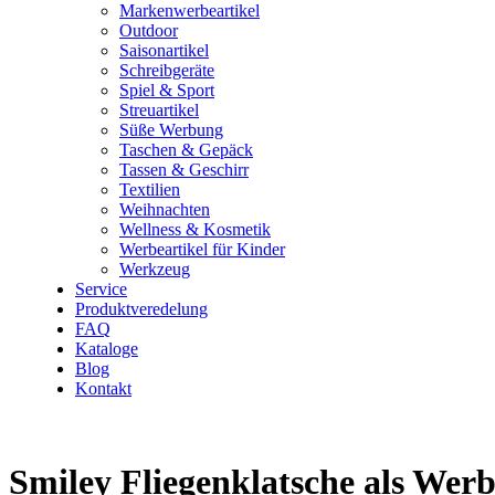
Markenwerbeartikel
Outdoor
Saisonartikel
Schreibgeräte
Spiel & Sport
Streuartikel
Süße Werbung
Taschen & Gepäck
Tassen & Geschirr
Textilien
Weihnachten
Wellness & Kosmetik
Werbeartikel für Kinder
Werkzeug
Service
Produktveredelung
FAQ
Kataloge
Blog
Kontakt
Smiley Fliegenklatsche als Wer