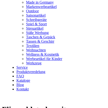
Made in Germany
Markenwerbeartikel
Outdoor
Saisonartikel
Schreibgeräte
Spiel & Sport
Streuartikel
Süße Werbung
Taschen & Gepäck
Tassen & Geschirr
Textilien
Weihnachten
Wellness & Kosmetik
Werbeartikel für Kinder
Werkzeug
Service
Produktveredelung
FAQ
Kataloge
Blog
Kontakt