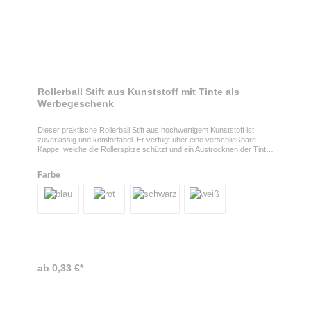
Rollerball Stift aus Kunststoff mit Tinte als
Werbegeschenk
Dieser praktische Rollerball Stift aus hochwertigem Kunststoff ist
zuverlässig und komfortabel. Er verfügt über eine verschließbare
Kappe, welche die Rollerspitze schützt und ein Austrocknen der Tinte
verhindert. Mit dem Kunststoffclip kann der Stift bequem am
Notizbuch, Hemd oder der Tasche befestigt werden. Die große blaue
Farbe
Tintenpatrone gewährleistet Ihnen ein langanhaltendes
Schreibvergnügen. Rollerball aus Kunststoff mit Kappe als
Werbegeschenk Ihr Logo oder Motiv wird rechts vom Clip auf den
Schaft gedruckt und sorgt für eine gut sichtbare und dauerhafte
Markenpräsenz.
ab 0,33 €*