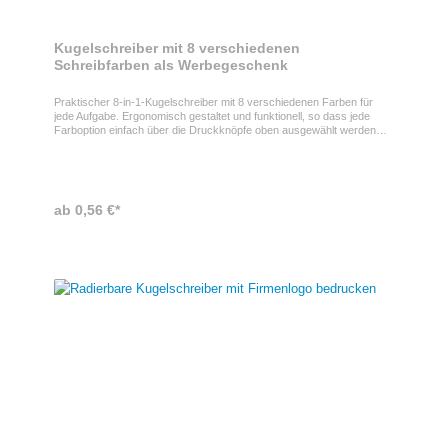
Kugelschreiber mit 8 verschiedenen
Schreibfarben als Werbegeschenk
Praktischer 8-in-1-Kugelschreiber mit 8 verschiedenen Farben für
jede Aufgabe. Ergonomisch gestaltet und funktionell, so dass jede
Farboption einfach über die Druckknöpfe oben ausgewählt werden
kann. Druck auf dem KugelschreiberIhr Logo kann natürlich auch auf
dem Stift platziert werden. Dadurch wird der Kugelschreiber zum
idealen Messeartikel.ProduktspezifikationenJede Tintenfarbe kann
einfach über die Druckknöpfe oben am Stift ausgewählt
werden. Schaft in weißer Farbe, mit transparentem Clip und
ab 0,56 €*
Beschlägen.