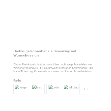
Drehkugelschreiber als Giveaway mit
Wunschdesign
Dieser Drehkugelschreiber kombiniert nachhaltige Materialien wie
Weizenstroh und ABS für ein umweltfreundliches Schreibgerät. Die
blaue Tinte sorgt für ein reibungsloses und klares Schreiberlebnis.
Ideal für umweltbewusste Unternehmen, die ihren Kunden ein
praktisches und nachhaltiges Produkt bieten
Farbe
möchten.Drehkugelschreiber mit Motiv bedruckenPersonalisieren Sie
diesen Stift mit Ihrem Logo und bieten Sie Ihren Kunden eine
umweltfreundliche Alternative zu herkömmlichen Schreibgeräten.
+
3
ProdukteigenschaftenDrehkugelschreiber mit Gehäuse aus
Weizenstroh und ABS, blaue Tinte.