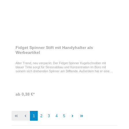
Fidget Spinner Stift mit Handyhalter als
Werbeartikel
Alter Trend, neu verpackt. Der Fidget Spinner Kugelschreiber mit
blauer Tinte sorgt für Stressabbau und Konzentration im Büro mit
seinem sich drehenden Spinner am Stiftende. Außerdem hat er einen
integrierten Handyhalter. Fidget Spinner Stift mit LogoDer Fidget
Spinner Kugelschreiber kann selbstverständlich mit Ihrem Logo
versehen werden, was den Stift zu einem besonderen Werbeartikel
für Ihr Unternehmen macht.Eigenschaften des Fidget Spinner
KugelschreibersDer Kugelschreiber hat die Maße 160 x 12 mm und ist
ab 0,38 €*
aus Bambus hergestellt.
1
2
3
4
5