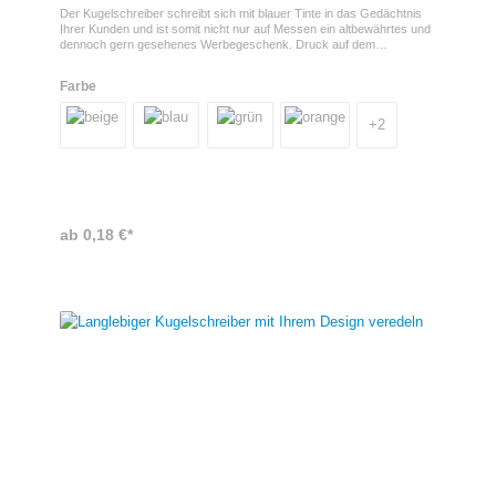
Der Kugelschreiber schreibt sich mit blauer Tinte in das Gedächtnis
Ihrer Kunden und ist somit nicht nur auf Messen ein altbewährtes und
dennoch gern gesehenes Werbegeschenk. Druck auf dem
KugelschreiberIhr Firmenlogo wird im Tampondruck auf den Stift
gedruckt. Sie können wählen, ob Ihr Motiv rechts, links oder
Farbe
gegenüber des Clips platziert werden soll. Zudem gibt es noch die
Möglichkeit auf der rechten und linken Seite zwischen Spitze und den
silbernen Ringen Ihr Logo zu drucken.Produkteigenschaften Dieser
+
2
Druckkugelschreiber eignet sich ideal als Werbemittel, da er aus 50%
Weizenstroh besteht und somit durch sein Design und seine
umweltfreundlichere Art überzeugt.
ab 0,18 €*