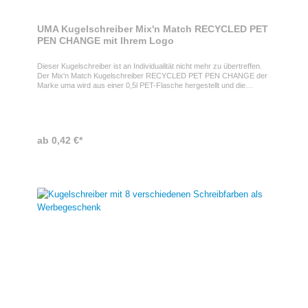
UMA Kugelschreiber Mix'n Match RECYCLED PET
PEN CHANGE mit Ihrem Logo
Dieser Kugelschreiber ist an Individualität nicht mehr zu übertreffen.
Der Mix'n Match Kugelschreiber RECYCLED PET PEN CHANGE der
Marke uma wird aus einer 0,5l PET-Flasche hergestellt und die
Farben bei Oberteil, Unterteil und Clip können frei kombiniert
werden.Kugelschreiber Mix 'n Match als WerbeartikelDer
Kugelschreiber kann individuell mit Ihrem Logo bedruckt werden, was
ihn zum idealen Werbeartikel macht. Dank der austauschbaren
Farben, können Sie den Stift perfekt an Ihre Firma
ab 0,42 €*
anpassen.Eigenschaften des KugelschreibersDer Kugelschreiber ist
aus recyceltem Kunststoff hergestellt und kann bereits ab einer
Menge von 2.000 Stück farblich kombiniert werden. Außerdem ist er
mit einer Kunststoffgroßrauminde mit Wolfram-Karbid-Kugel (1,0mm),
deutsche Schreibpaste nach ISO-Norm, Schreibleistung ca. 1.500m,
ausgestattet.