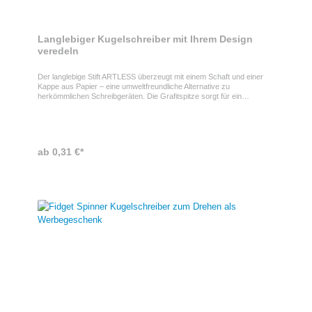
Langlebiger Kugelschreiber mit Ihrem Design
veredeln
Der langlebige Stift ARTLESS überzeugt mit einem Schaft und einer
Kappe aus Papier – eine umweltfreundliche Alternative zu
herkömmlichen Schreibgeräten. Die Grafitspitze sorgt für ein
angenehmes und präzises Schreibgefühl.Kugelschreiber als
Giveaway bedruckenVeredeln Sie diesen nachhaltigen Papierstift mit
Ihrem Logo und zeigen Sie Ihr Engagement für Umweltbewusstsein
und Innovation. Perfekt geeignet für Events, Werbeaktionen oder als
Give-away im Büroalltag. ProdukteigenschaftenLanglebiger Stift
ab 0,31 €*
MO6730-13 mit Schaft und Kappe aus Papier. Schreibspitze aus
Grafit.