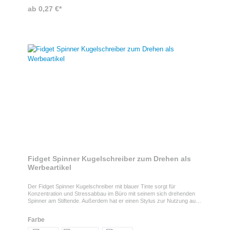
Tablets. Der Kugelschreiber bietet großzügige Werbeflächen und kann
ab 0,27 €*
per Siebdruck oder Tampondruck bis zu rundum mit Ihrem Logo
veredelt werdenSpezifikationen des Kugelschreibers- mit roter, blauer
und schwarzer Mine - Gehäuse aus ABS-Kunststoff
Fidget Spinner Kugelschreiber zum Drehen als
Werbeartikel
Der Fidget Spinner Kugelschreiber mit blauer Tinte sorgt für
Konzentration und Stressabbau im Büro mit seinem sich drehenden
Spinner am Stiftende. Außerdem hat er einen Stylus zur Nutzung auf
Touch-Oberflächen.Fidget Spinner Stift mit LogoDer Fidget Spinner
Kugelschreiber kann selbstverständlich mit Ihrem Logo versehen
Farbe
werden, was den Stift zu einem besonderen Streuartikel für Ihr
Unternehmen macht.Eigenschaften des Fidget Spinner