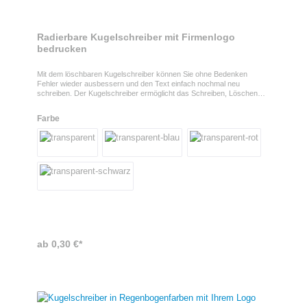
Radierbare Kugelschreiber mit Firmenlogo
bedrucken
Mit dem löschbaren Kugelschreiber können Sie ohne Bedenken
Fehler wieder ausbessern und den Text einfach nochmal neu
schreiben. Der Kugelschreiber ermöglicht das Schreiben, Löschen
und Wiederbeschreiben ohne Beschädigung der Dokumente.Druck
auf dem KugelschreiberDer Stift kann auf 8 verschiedenen Position
Farbe
bedruckt werden. In der beiliegenden PDF-Datei finden Sie alle
möglichen Druckflächen. Mit Ihrem Logo wird er auf jeden Fall zum
perfekten Werbemittel. Der Artikel ist ideal für die nächste Messe oder
als Kundengeschenk geeignet.ProdukteigenschaftenSchreibfarbe:
blauMaterial: haltbares ABS mit transparenter Oberfläche Farben:
blau, rot, schwarz und weiß
ab 0,30 €*