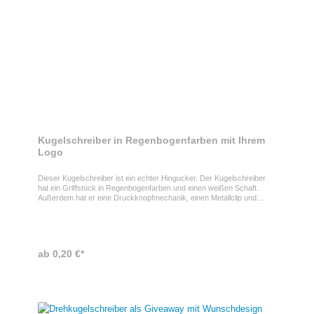
Kugelschreiber in Regenbogenfarben mit Ihrem
Logo
Dieser Kugelschreiber ist ein echter Hingucker. Der Kugelschreiber
hat ein Griffstück in Regenbogenfarben und einen weißen Schaft.
Außerdem hat er eine Druckknopfmechanik, einen Metallclip und
verchromte Beschläge. Die Tinte des Kugelschreibers ist
blau. Kugelschreiber als Werbegeschenk Der Kugelschreiber in
Regenbogenfarben kann mit Ihrem Logo versehen werden, was ihn
zum idealen Werbeartikel macht. Spezifikationen des
KugelschreibersDer Kugelschreiber hat eine Länge von 14cm. In
ab 0,20 €*
einem Versandkarton sind 1000 Stück verpackt.