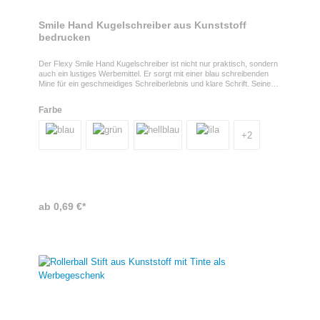
Smile Hand Kugelschreiber aus Kunststoff
bedrucken
Der Flexy Smile Hand Kugelschreiber ist nicht nur praktisch, sondern
auch ein lustiges Werbemittel. Er sorgt mit einer blau schreibenden
Mine für ein geschmeidiges Schreiberlebnis und klare Schrift. Seine
lächelnde Hand-Form verleiht ihm ein verspieltes und freundliches
Erscheinungsbild. Druck auf dem SchaftIhr Motiv kann 1-4 farbig im
Farbe
Tampondruck auf dem Schaft platziert werden. So wird der lustige
Kugelschreiber nicht nur zum witzigen Gag, sondern verbreitet gleich
noch Ihre Werbebotschaft.ProdukteigenschaftenZusätzlich verfügt er
+
2
über eine Touchfunktion, um das Bedienen von Touchscreens zu
erleichtern.
ab 0,69 €*