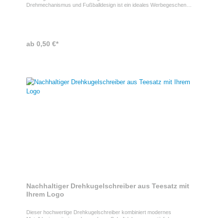
Drehmechanismus und Fußballdesign ist ein ideales Werbegeschenk
für Messen, Büros und sportliche Promotions. Er verbindet
spielerischen Stressabbau mit täglichem Nutzen und sorgt so für
nachhaltige Markenpräsenz im Arbeitsalltag. Ihr Motiv kann bis zu 4-
farbig auf eine Position gedruckt werden.ProdukteigenschaftenDesign:
Fußballdesign • Mechanismus: Drehmechanik • Korpus: Glänzend,
ab 0,50 €*
einfarbig lackiert • Tinte: Blau • Einsatz: Büro, Events, Promotion
Nachhaltiger Drehkugelschreiber aus Teesatz mit
Ihrem Logo
Dieser hochwertige Drehkugelschreiber kombiniert modernes