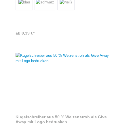
KugelschreibersDer Kugelschreiber hat die Maße 14,6 x 1,3 cm und
ist aus recyceltem ABS hergestellt.
ab 0,39 €*
Kugelschreiber aus 50 % Weizenstroh als Give
Away mit Logo bedrucken