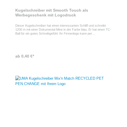
Kugelschreiber mit Smooth Touch als
Werbegeschenk mit Logodruck
Dieser Kugelschreiber hat einen interessanten Schliff und schreibt
1200 m mit einer Dokumental Mine in der Farbe blau. Er hat einen TC-
Ball für ein gutes Schreibgefühl. Ihr Firmenlogo kann per
Tampondruck oder Digitalprint auf die Klammer des Kugelschreibers
aufgedruckt werden und stellt somit ein ideales Werbegeschenk für
Ihre Kunden oder Mitarbeiter dar.
ab 0,40 €*