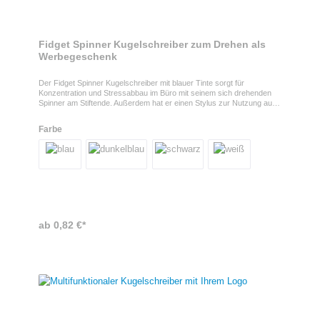
Fidget Spinner Kugelschreiber zum Drehen als
Werbegeschenk
Der Fidget Spinner Kugelschreiber mit blauer Tinte sorgt für
Konzentration und Stressabbau im Büro mit seinem sich drehenden
Spinner am Stiftende. Außerdem hat er einen Stylus zur Nutzung auf
Touch-Oberflächen.Fidget Spinner Kugelschreiber mit LogoDer Fidget
Spinner Kugelschreiber kann natürlich mit Ihrem Logo versehen
Farbe
werden, was den Stift zu einem besonderen Streuartikel für Ihre Firma
macht.Eigenschaften des Fidget Spinner KugelschreibersDer
Kugelschreiber hat die Maße 14,8 x 1 cm und ist aus recyceltem
Aluminium hergestellt.
ab 0,82 €*