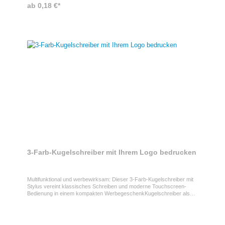
ab 0,18 €*
3-Farb-Kugelschreiber mit Ihrem Logo bedrucken
Multifunktional und werbewirksam: Dieser 3-Farb-Kugelschreiber mit
Stylus vereint klassisches Schreiben und moderne Touchscreen-
Bedienung in einem kompakten WerbegeschenkKugelschreiber als
WerbegeschenkDer praktische Drehkugelschreiber aus ABS-
Kunststoff ist mit drei Minen in den Farben Rot, Blau und Schwarz
ausgestattet – ideal für den Büroalltag oder unterwegs. Die integrierte
Stylus-Spitze ermöglicht die präzise Bedienung von Smartphones und