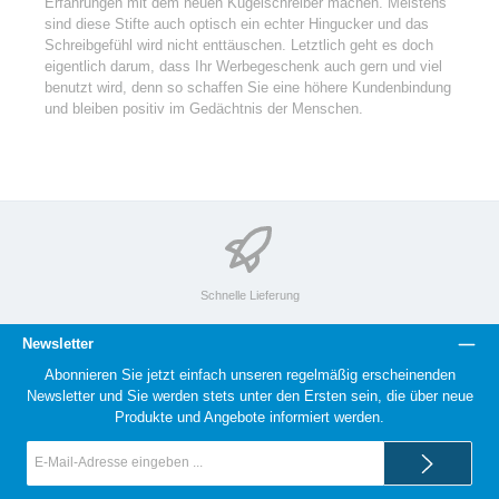
Erfahrungen mit dem neuen Kugelschreiber machen. Meistens
sind diese Stifte auch optisch ein echter Hingucker und das
Schreibgefühl wird nicht enttäuschen. Letztlich geht es doch
eigentlich darum, dass Ihr Werbegeschenk auch gern und viel
benutzt wird, denn so schaffen Sie eine höhere Kundenbindung
und bleiben positiv im Gedächtnis der Menschen.
Schnelle Lieferung
Newsletter
Abonnieren Sie jetzt einfach unseren regelmäßig erscheinenden
Newsletter und Sie werden stets unter den Ersten sein, die über neue
Produkte und Angebote informiert werden.
E-
Mail-
Adresse*