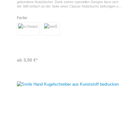
gebundene Notizbücher. Dank seines speziellen Designs lässt sich
der Stift einfach an der Seite eines Classic-Notizbuchs befestigen und
ist so jederzeit griffbereit – ideal für unterwegs, Meetings oder den
Alltag. Praktischer Werbekugelschreiber mit cleverer Befestigung Das
Farbe
griffige, rechteckige Gehäuse aus ABS-Kunststoff sorgt für eine
angenehme Handhabung, während die ausziehbare 1,0-mm-Spitze
ein sauberes und komfortables Schreibgefühl ermöglicht. Durch die
kompakte Form und die praktische Clip-Funktion eignet sich der Go
Pen hervorragend als funktionaler Werbeartikel für Büro und Business
– inklusive individueller Werbeanbringung.
ab 3,50 €*