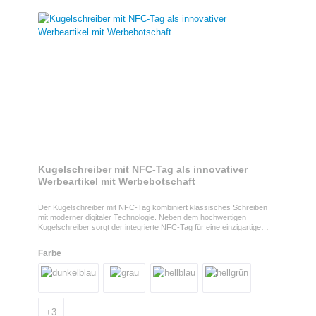
Kugelschreiber mit NFC-Tag als innovativer
Werbeartikel mit Werbebotschaft
Der Kugelschreiber mit NFC-Tag kombiniert klassisches Schreiben
mit moderner digitaler Technologie. Neben dem hochwertigen
Kugelschreiber sorgt der integrierte NFC-Tag für eine einzigartige
Möglichkeit, Ihre Botschaft digital zu übermitteln. Einfach ein NFC-
fähiges Smartphone an den Stift halten – und schon werden
Farbe
hinterlegte Inhalte wie eine Website, ein Video oder eine digitale
Visitenkarte angezeigt. Kugelschreiber mit NFC-Technologie für
moderne Markenkommunikation Als innovativer Werbeartikel mit Logo
bietet der Kugelschreiber eine perfekte Verbindung aus physischem
Produkt und digitalem Mehrwert. Ideal für Messen, Kundengeschenke
oder Marketingkampagnen, ermöglicht er eine direkte und interaktive
+
3