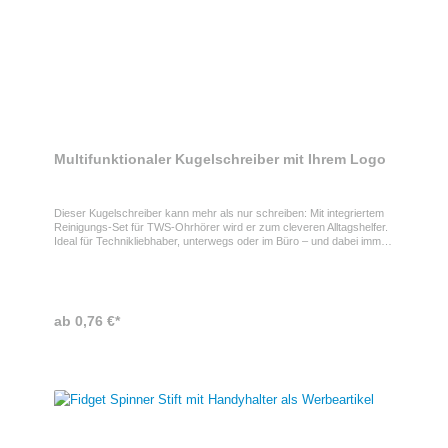
Multifunktionaler Kugelschreiber mit Ihrem Logo
Dieser Kugelschreiber kann mehr als nur schreiben: Mit integriertem
Reinigungs-Set für TWS-Ohrhörer wird er zum cleveren Alltagshelfer.
Ideal für Technikliebhaber, unterwegs oder im Büro – und dabei immer
mit Ihrer Marke im BlickKugelschreiber als Werbegeschenk Ihr Logo
kann auf dem Schaft des Kugelschreibers angebracht werden und ist
somit bei jeder Nutzung sichtbar. Das integrierte Reinigungs-Tool mit
Metallspitze, Schwamm und Bürste sorgt für saubere In-Ear-
Kopfhörer – praktisch und hygienisch. Ein innovatives
ab 0,76 €*
Werbegeschenk mit MehrwertSpezifikationen des
Kugelschreibers- Integriertes Reinigungs-Set für TWS-Ohrhörer- mit
blauer Tinte