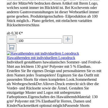
auf der MützeWir bedrucken diesen Artikel mit Ihrem Logo,
welches somit immer im Blickfeld ist. Bei Kochevents oder
anderen Gastroveranstaltungen ist dieser Werbeartikel immer
gerne gesehen. Produkteigenschaften- Eilproduktion ab 100
Stück möglich.- Plano geliefert, mit einfachem variablen
Rückseitenverschluss
ab 0,30 €*
Hawaiihemden mit individuellem Logodruck
Individuell gestaltbares hawaiianisches Sommer- und Festival-
Shirt aus leichtem 130 g/m² Polyester mit 5 % Elasthan.
Erstellen Sie Ihr eigenes Design und personalisieren Sie es mit
dem Namen jedes Teamspielers! Ergänzen Sie das Outfit mit
passenden Shorts für einen kompletten Look.Sommerhemd
als WerbegeschenkDer Allover-Druck erstreckt sich über die
Vorder- und Rückseite sowie die Ärmel. Gestalten Sie
einzigartige Muster und Logos mit unbegrenzten
Farboptionen.Eigenschaften des HawaiihemdsMaterial: 130
g/m² Polyester mit 5% ElasthanFür Herren, Damen und
KinderNackenetikett optional möglichPassende Shorts