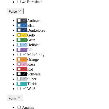
4c Euroskala
Farbe
Anthrazit
Blau
Dunkelblau
Gelb
Grün
Hellblau
Lila
Mehrfarbig
Orange
Rosa
Rot
Schwarz
Silber
Türkis
Weiß
Form
Ananas