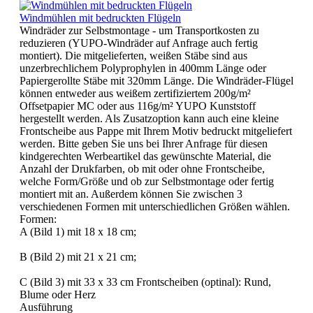
Windmühlen mit bedruckten Flügeln
Windräder zur Selbstmontage - um Transportkosten zu
reduzieren (YUPO-Windräder auf Anfrage auch fertig
montiert). Die mitgelieferten, weißen Stäbe sind aus
unzerbrechlichem Polyprophylen in 400mm Länge oder
Papiergerollte Stäbe mit 320mm Länge. Die Windräder-Flügel
können entweder aus weißem zertifiziertem 200g/m²
Offsetpapier MC oder aus 116g/m² YUPO Kunststoff
hergestellt werden. Als Zusatzoption kann auch eine kleine
Frontscheibe aus Pappe mit Ihrem Motiv bedruckt mitgeliefert
werden. Bitte geben Sie uns bei Ihrer Anfrage für diesen
kindgerechten Werbeartikel das gewünschte Material, die
Anzahl der Drukfarben, ob mit oder ohne Frontscheibe,
welche Form/Größe und ob zur Selbstmontage oder fertig
montiert mit an. Außerdem können Sie zwischen 3
verschiedenen Formen mit unterschiedlichen Größen wählen.
Fo
A (Bild 1) mit 18 x 18 cm;
B (Bild 2) mit 21 x 21 cm;
C (Bild 3) mit 33 x 33 cm Frontscheiben (optinal): Rund,
Blume oder Herz
Ausführung