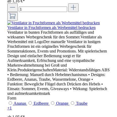
ab 1,16 €*
Ventilator in Fruchtformen als Werbemittel bedrucken
Ventilator in bunten Fruchtformen als auffälliges und
wirksames Werbegeschenk für den Sommer.Ventilator als
Werbemittel mit LogoDer manuelle Ventilator in lustigen
Fruchtformen ist ein originelles Werbegeschenk für
Sommeraktionen, Events und Promotions. Mit spielerischem
Design und einfacher Bedienung sorgt er für
Aufmerksamkeit, Erfrischung und eine sympathische
Markenwahrnehmung bei Groß und
Klein.ProdukteigenschaftenMaterial: Widerstandsfähiges ABS
• Bedienung: Manuell durch Hebelmechanismus • Designs:
Erdbeere, Ananas, Traube, Wassermelone, Orange •
Funktion: Bewegliche Flügel durch Drücken des Hebels •
Einsatz: Sommer, Events, Giveaways • Wirkung: Spielerisch
und aufmerksamkeitsstark
Form
Ananas
Erdbeere
Orange
Traube
+
1
ab 1,05 €*