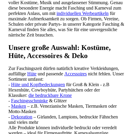
voller Kostüme, Musik und ausgelassener Stimmung. Genau
diese besondere Energie macht Fasching und Karneval zum
perfekten Anlass, um mit
individuellen Werbeartikeln
für
maximale Aufmerksamkeit zu sorgen. Ob Firmen, Vereine,
Schulen oder private Partys- in unserer Kategorie Fasching &
Karneval finden Sie alles, was Sie für eine unvergessliche
närrische Zeit brauchen.
Unsere große Auswahl: Kostüme,
Hüte, Accessoires & Deko
Zur Faschingszeit dürfen natürlich kreative Verkleidungen,
auffällige
Hüte
und passende
Accessoires
nicht fehlen. Unser
Sortiment umfasst:
-
Hüte und Kopfbedeckungen
für Groß & Klein -
z.B
Hexenhüte, Cowboyhüte, Partyhütchen oder der
Klassiker:
die bedruckbare Krone
-
Faschingsschminke
& Glitzer
-
Masken
– z.B. Venezianische Masken, Tiermasken oder
Motto-Masken
-
Dekoration
– Girlanden, Lampions, bedruckte Fähnchen
und vieles mehr
Alle Produkte können individuelle bedruckt oder veredelt
werden – ideal für Firmenauftritte, Karnevalsumzüge,