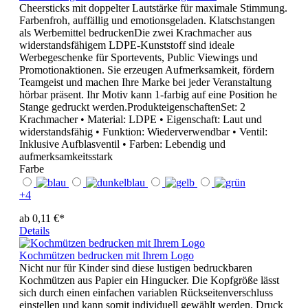
Cheersticks mit doppelter Lautstärke für maximale Stimmung.
Farbenfroh, auffällig und emotionsgeladen. Klatschstangen
als Werbemittel bedruckenDie zwei Krachmacher aus
widerstandsfähigem LDPE-Kunststoff sind ideale
Werbegeschenke für Sportevents, Public Viewings und
Promotionaktionen. Sie erzeugen Aufmerksamkeit, fördern
Teamgeist und machen Ihre Marke bei jeder Veranstaltung
hörbar präsent. Ihr Motiv kann 1-farbig auf eine Position he
Stange gedruckt werden.ProdukteigenschaftenSet: 2
Krachmacher • Material: LDPE • Eigenschaft: Laut und
widerstandsfähig • Funktion: Wiederverwendbar • Ventil:
Inklusive Aufblasventil • Farben: Lebendig und
aufmerksamkeitsstark
Farbe
+
4
ab 0,11 €*
Details
Kochmützen bedrucken mit Ihrem Logo
Nicht nur für Kinder sind diese lustigen bedruckbaren
Kochmützen aus Papier ein Hingucker. Die Kopfgröße lässt
sich durch einen einfachen variablen Rückseitenverschluss
einstellen und kann somit individuell gewählt werden. Druck