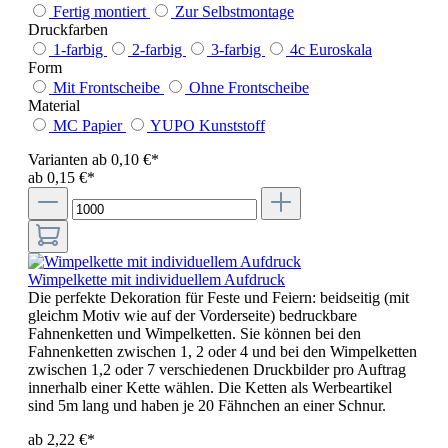
Fertig montiert
Zur Selbstmontage
Druckfarben
1-farbig
2-farbig
3-farbig
4c Euroskala
Form
Mit Frontscheibe
Ohne Frontscheibe
Material
MC Papier
YUPO Kunststoff
Varianten ab
0,10 €*
ab 0,15 €*
Wimpelkette mit individuellem Aufdruck
Die perfekte Dekoration für Feste und Feiern: beidseitig (mit
gleichm Motiv wie auf der Vorderseite) bedruckbare
Fahnenketten und Wimpelketten. Sie können bei den
Fahnenketten zwischen 1, 2 oder 4 und bei den Wimpelketten
zwischen 1,2 oder 7 verschiedenen Druckbilder pro Auftrag
innerhalb einer Kette wählen. Die Ketten als Werbeartikel
sind 5m lang und haben je 20 Fähnchen an einer Schnur.
ab 2,22 €*