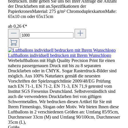
bedrucken. Bitte geben Sie uns bei Ihrer Anfrage die Anzahl
der Druckfarben mit an.Spezifikationen der
PapierkronenMaterial: 275 g/m² ChromoduplexkartonMaße:
65x10 cm oder 65x15cm
ab 0,26 €*
Luftballons individuell bedrucken mit Ihrem Wunschlogo
Werbeluftballons mit High Quality Precision Print für einen
nahezu passergenauen Druck mit bis zu 8 separaten
Druckfarben oder in CMYK. Sogar Rasterdruck-Bilder sind
möglich. Aus 100% Naturlatex gemäß die neuesten
Vorschriften der Spielzeugrichtlinie 2009/48/EG Prüfung
nach EN 71-1, EN 71-2, EN 71-3, EN 71,9 getested vom
Institut SGS Fresenius Deutschland. Selbstverständlich sind
auch die verwendeten Druckfarben frei von giftigen
Schwermetallen. Wir bedrucken diesen Artikel für Sie mit
Ihrem Firmenlogo, Slogan oder Motiv. Wir bieten Ihnen diese
Luftballons in 2 verschiedenen Größen an: Umfang 85/95cm,
Durchmesser 33cm (M) und Umfang 90/100cm, Durchmesser
35cm (L),
Größe