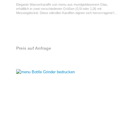
Elegante Wasserkaraffe von menu aus mundgeblasenem Glas,
erhältlich in zwei verschiedenen Größen (0,5l oder 1,0l) mit
Messingdeckel. Diese stilvollen Karaffen eignen sich herovrragend für
das Servieren von Getränken bei Gelegnheiten, beidenen ein
optischer Eindruck zählt. Auf Wunsch gravieren wir die Flaschen mit
Ihrem Logo oder Ihrer Botschaft.
Preis auf Anfrage