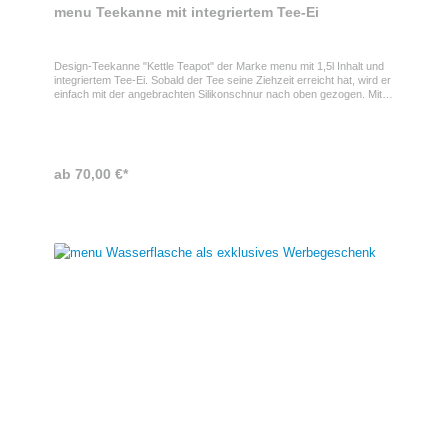
menu Teekanne mit integriertem Tee-Ei
Design-Teekanne "Kettle Teapot" der Marke menu mit 1,5l Inhalt und
integriertem Tee-Ei. Sobald der Tee seine Ziehzeit erreicht hat, wird er
einfach mit der angebrachten Silikonschnur nach oben gezogen. Mit
diesem Werbeartikel erhalten Sie nicht nur ein praktisches Geschenk
sondern auch ein besonders hochwertiges, zeitloses Design. Wir
gravieren die Teekanne auf Wunsch mit Ihrem Logo oder Ihrer
Botschaft.
ab 70,00 €*