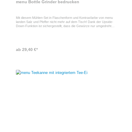
menu Bottle Grinder bedrucken
Mit diesem Mühlen-Set in Flaschenform und Kontrasfarbe von menu
landen Salz und Pfeffer nicht mehr auf dem Tisch! Dank der Upside-
Down-Funktion ist sichergestellt, dass die Gewürze nur umgedreht
beim Mahlen herausfallen können. Das Set verfügt über ein
hochwertiges 4-stufiges Keramikmahlwerk und bietet ein optisches
Highlight auf jedem Tisch. Gerne bedrucken wir diese formschönen
Mühlen mit Ihrem Logo oder Ihrer Botschaft.
ab 29,40 €*