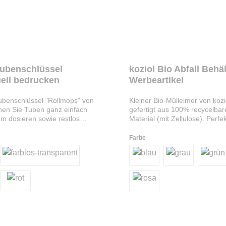
Tubenschlüssel
koziol Bio Abfall Behäl
uell bedrucken
Werbeartikel
ubenschlüssel "Rollmops" von
Kleiner Bio-Mülleimer von kozi
nen Sie Tuben ganz einfach
gefertigt aus 100% recycelba
m dosieren sowie restlos
Material (mit Zellulose). Perfek
 Erhältlich in 4 verschiedenen
Sammeln von Küchenabfällen, 
 250 Stück individuell auf der
reinigen und dank Deckel hyg
Farbe
osse bedruckbar.
verschließbar. Wir bedrucken 
Abfalleimer auf Wunsch ab 10
mit Ihrem Logo oder Motiv.