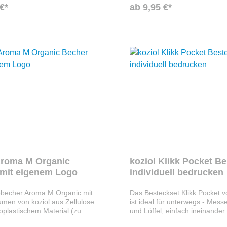
€*
ab 9,95 €*
Aroma M Organic
koziol Klikk Pocket B
mit eigenem Logo
individuell bedrucken
ebecher Aroma M Organic mit
Das Besteckset Klikk Pocket v
men von koziol aus Zellulose
ist ideal für unterwegs - Mess
plastischem Material (zu
und Löffel, einfach ineinander
elbar) hält Ihre Heißgetränke
und genauso einfach wieder z