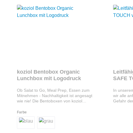
auch als i
Kantinen o
werden. Wi
alle Mögli
koziol Bentobox Organic
Leitfäh
Lunchbox mit Logodruck
SAFE T
Ob Salat to Go, Meal Prep, Essen zum
In unserem 
Mitnehmen - Nachhaltigkeit ist angesagt
wir alle a
wie nie! Die Bentoboxen von koziol
Gefahr de
bieten jede Menge Platz für Salat, Müsli,
Bakterien
geschnittenes Obst und vieles mehr.
TOUCH von 
Farbe
Zudem findet sich im Deckel Platz für
Bankautom
Toppings wie Croutons, Nüsse, Beeren
Aufzugknö
oder ähnliches. Die Minidose eignet sich
große Sor