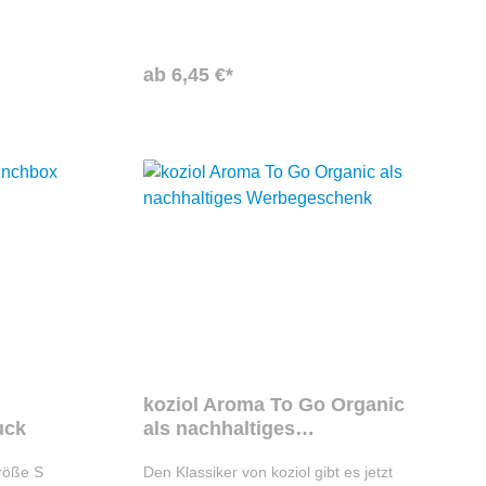
Durch die
gereinigt werden. Das eigene Logo kann
in der Größe 55x33mm gut sichtbar
Untergrund
angebracht werden. Somit ist es der
ingung.
ideale Werbeartikel für besondere
ab 6,45 €*
Kunden.
koziol Aroma To Go Organic
uck
als nachhaltiges
Werbegeschenk
röße S
Den Klassiker von koziol gibt es jetzt