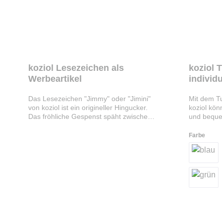
koziol Lesezeichen als
koziol 
Werbeartikel
individ
Das Lesezeichen "Jimmy" oder "Jimini"
Mit dem T
von koziol ist ein origineller Hingucker.
koziol kön
Das fröhliche Gespenst späht zwischen
und beque
den Buchseiten hervor und ist in zwei
entleeren.
verschiedenen Größen erhältlich. Ein
Farben. Ab
Farbe
Druck auf dem großen Lesezeichen
Schwanzfl
"Jimmy" ist ab 250, ein Druck auf dem
kleinen "Jimini" ab 500 Stück möglich.