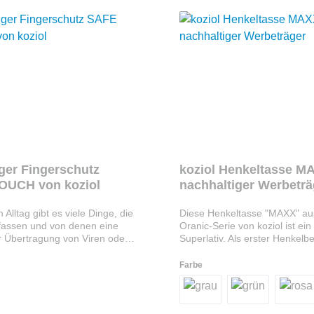
ndividuelles Bezahl-System für
der Cafeterien programmiert
r informieren Sie gerne über
chkeiten.
iger Fingerschutz
koziol Henkeltasse M
OUCH von koziol
nachhaltiger Werbeträ
Alltag gibt es viele Dinge, die
Diese Henkeltasse "MAXX" au
nfassen und von denen eine
Oranic-Serie von koziol ist ein
r Übertragung von Viren oder
Superlativ. Als erster Henkelb
 ausgeht. Mit dem SAFE
er sich mit den anderen Tasse
koziol tippen Sie einfach auf
Im täglichen Gebrauch ist er 
Farbe
aten, Fahrkartenautomaten,
robust und damit besonders pr
pfe und vieles mehr ohne sich
Die Tasse wird aus umweltfre
gen um eine Übertragung
recycelbarem Kunststoff herges