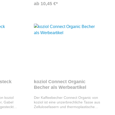
ab 10,45 €*
esteck
koziol Connect Organic
Becher als Werbeartikel
on koziol
Der Kaffeebecher Connect Organic von
er, Gabel
koziol ist eine unzerbrechliche Tasse aus
 gesteckt
Zellulosefasern und thermoplastischem
u öffnen.
Kunststoff - diese Mischung ist zu 100%