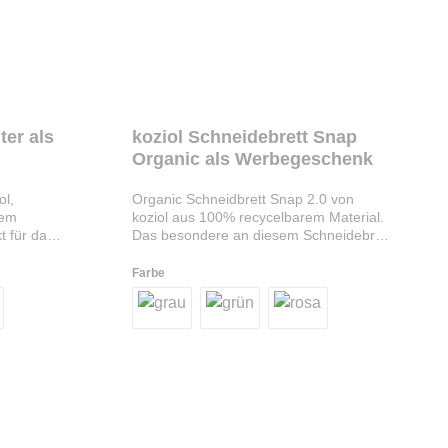
ter als
koziol Schneidebrett Snap
Organic als Werbegeschenk
ol,
Organic Schneidbrett Snap 2.0 von
rem
koziol aus 100% recycelbarem Material.
t für das
Das besondere an diesem Schneidebrett
leicht zu
ist die Klappfunktion: erst schneiden,
ienisch
dann in der Mitte zusammenfalten und
Farbe
die Bio-
das geschnittene Gut rutscht sicher in
0 Stück
die Pfanne oder den Topf. Die
Oberfläche ist besonders
klingenschonend gestaltet, das Material
ist lebensmittelecht und
spülmaschinentauglich. Auf Wunsch
bedrucken wir die nachhaltigen
Faltbretter individuell mit Ihrem Logo ab
100 Stück.