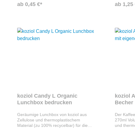
ab 0,45 €*
ab 1,25 
koziol Candy L Organic
koziol 
Lunchbox bedrucken
Becher 
Geräumige Lunchbox von koziol aus
Der Kaffe
Zellulose und thermoplastischem
270ml Volu
Material (zu 100% recycelbar) für die
und thermo
Aufbewahrung von Broten, Obst, Snacks
100% recyc