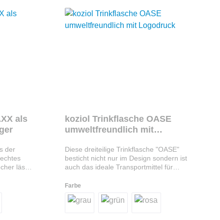
AXX als
koziol Trinkflasche OASE
ger
umweltfreundlich mit
Logodruck
s der
Diese dreiteilige Trinkflasche "OASE"
 echtes
besticht nicht nur im Design sondern ist
echer lässt
auch das ideale Transportmittel für
n stapeln.
Getränke auf Reisen, in der Schule, bei
extrem
der Arbeit oder auch zu Hause. Mit
Farbe
aktisch.
einem Volumen von 425ml kann diese
undlichem,
Trinkflasche auch komplett zerlegt
telllt und
werden und in der Spülmaschine