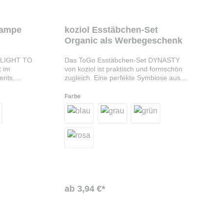
Lampe
koziol Esstäbchen-Set
Organic als Werbegeschenk
r LIGHT TO
Das ToGo Esstäbchen-Set DYNASTY
t im
von koziol ist praktisch und formschön
ents,
zugleich. Eine perfekte Symbiose aus
en,
asiatischem Essbesteck, Material und
. Die
Form. Für einen einfachen und sicheren
Farbe
is zu 14
Transport werden Stäbchen und Löffel
ein USB-
einfach ineinander gesteckt. Das
en. Der
Material des Bestecks ist zu 100%
e der Lampe
recycelbar. Ab 100 Stück bedrucken
wie von
oder gravieren wir dieses
 der
Werbegeschenk von koziol individuell mit
 in
Ihrem Logo oder Schriftzug.
 oder auch
ariante
ab 3,94 €*