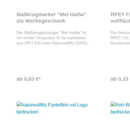
Maßkrugmarker "Mei Halbe"
RPET Fi
als Werbegeschenk
vollflä
Der Maßkruganhänger "Mei Halbe" ist
Der bedruc
ein echter Hingucker. Er ist wahlweise
RPET Filz 
aus rPET-Filz oder Naturwollfilz (100%
Druckmotiv
Merinowolle) gefertigt und kann einfach
Sie den Un
zusammengesteckt werden. Das
Vorstellu
Material ist OEKO-TEX und GRS
Mindestme
zertifiziert. Hergestellt werden die
Filzanhänger in Handarbeit in Bayern.
Der Maßkrugmarker ist in verschiedenen
ab 0,83 €*
ab 0,33 
Formen erhältlich: Maßkrug, Breze,
Herz, Lederhose, Dirndl, Viereck. Ihr
Logo kann ganz nach Ihren Wünschen
auf dem Maßkrugmarker angebracht
werden, was ihn zu einem perfekten
Werbegeschenk macht. Made in
Germany.