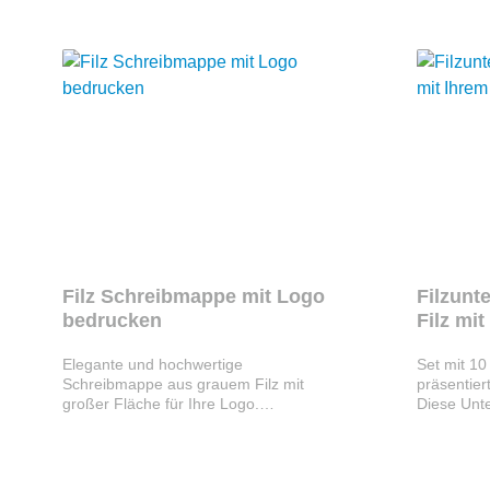
transportieren. Hochwertige Tragetasche
Flock mit 
für Wein mit individueller
zu dem Fi
Werbeanbringung Diese Tasche sorgt
10x10 cm,
für eine aufmerksamkeitsstarke
cm Material: Wollfilz, RecyclingfilzForm:
Präsentation Ihrer Marke. Die
Rund oder
Werbeanbringung auf der Vorderseite
bietet eine gut sichtbare Fläche für Ihr
Logo und macht die Tasche zu einem
langlebigen Markenbotschafter – ideal
für Geschenke, Events oder den Handel.
Dank ihrer kompakten Form ist sie
zudem besonders handlich und leicht zu
verstauen.
Filz Schreibmappe mit Logo
Filzunt
bedrucken
Filz mi
Elegante und hochwertige
Set mit 10
Schreibmappe aus grauem Filz mit
präsentier
großer Fläche für Ihre Logo.
Diese Unte
Einsteckmöglichkeiten für Block (A4 oder
Kunststoff
A5), Visitenkarten, Kugelschreiber, USB-
vor Flecke
Sticks, etc. Diese Filzmappe bedrucken,
Umwelt, da
besticken oder versehen wir für Sie mit
sind. Da B