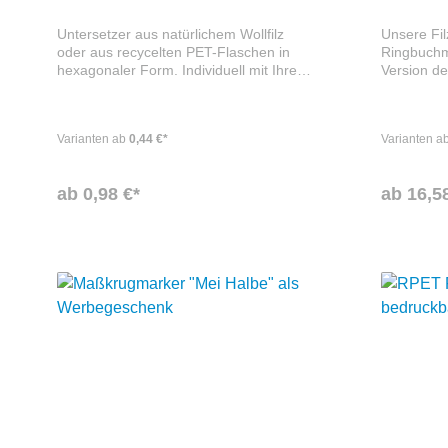
Untersetzer aus natürlichem Wollfilz
Unsere Fi
oder aus recycelten PET-Flaschen in
Ringbuchm
hexagonaler Form. Individuell mit Ihrem
Version de
Logo oder Motiv bedruckbar. In diversen
Hier findet
Farben erhältlich.
Kunden für
in Ihrem H
Varianten ab
0,44 €*
Varianten a
Filz Hotel
bietet zus
einen Bloc
ab 0,98 €*
ab 16,5
bieten wir
zusätzliche
können di
natürlich 
nach Ihren
Zusätzlich
Ihnen die 
Ihrem Log