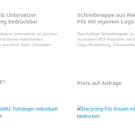
lz Untersetzer
Schreibmappe aus Rec
chig bedruckbar
Filz mit eigenem Logo
kbare Untersetzer ist aus aus
Nachhaltige Schreibmappe au
mit Ihrem individuellen
recycelten PET-Flaschen mit b
 auf einer Seite. Gestalten
Inlay-Verstärkung, Einschubfa
tersetzer ganz nach Ihren
Visitenkarten, Stiftschlaufe un
ngen und Wünschen.
Einsteckfach für Schreibblock. 
nge: 100 Stück.
in A4 oder A5. Die Farbe könn
individuell aus der Recyclingfil
Farbkarte wählen. Diese schön
Schreibmappe bedrucken, bef
€*
oder besticken wir für Sie au
Preis auf Anfrage
individuell mit Ihrem Logo ode
Schriftzug.