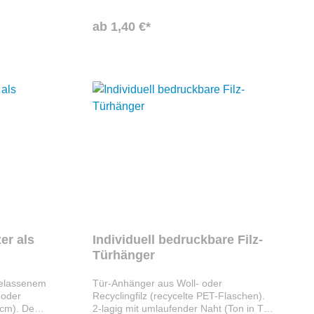
beflocken
Trend-Material führt, das nicht nur
tzer
recycelt, sondern auch wiederverwertet
ab 1,40 €*
r
werden kann. Bequem gepolstertes
 sind
Innenfutter mit verstärkten Nähten und
,5cm, XL:
in Einheitsgröße 36-43. Ihr Firmenlogo
und:M:
wird mittels Transferdruck oder
Siebdruck angebracht.
hmesser,
ratisch:M:
33 x 33
e in den
er 5mm.
er als
Individuell bedruckbare Filz-
Türhänger
belassenem
Tür-Anhänger aus Woll- oder
 oder
Recyclingfilz (recycelte PET-Flaschen).
cm). Der
2-lagig mit umlaufender Naht (Ton in Ton