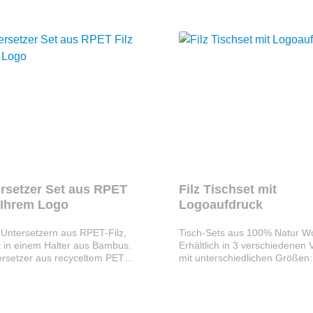
Ihrem Motiv oder Logo.Details
Die Sitzkissen sind zweilagig
lzuntersetzer Maße: ca.
abgerundete Ecken. Die Sitzu
 Ø 10 cm, ca. 12x12 cm, Ø 12
können selbstverständlich mit
Firmenlogo oder Design vers
 quadratisch
werden und eignen sich daher 
Werbeartikel für Ihr Unterne
in Germany. Die Sitzkissen sin
verschiedenen Formen und so
Sonderform nach Ihren Vorste
erhältlich.
ersetzer Set aus RPET
Filz Tischset mit
t Ihrem Logo
Logoaufdruck
 Untersetzern aus RPET-Filz,
Tisch-Sets aus 100% Natur Woll
t in einem Halter aus Bambus.
Erhältlich in 3 verschiedenen 
rsetzer aus recyceltem PET-
mit unterschiedlichen Größen:
 schützen nicht nur Ihren Tisch
rechteckig, rund oder quadrati
n, sondern helfen auch der
Stellen Sie sich Ihre Wunsch-
 sie eine nachhaltige Wahl
Kombination ganz einfach z
ambus ein natürliches Material
Ab einer Menge von 50 Stück 