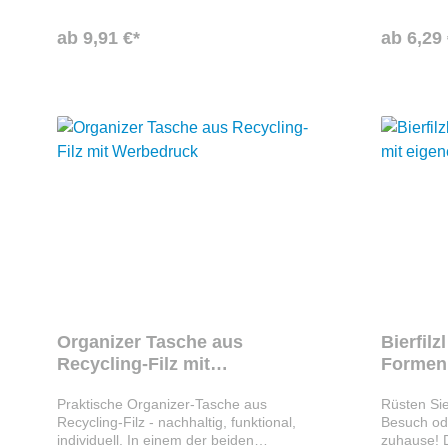
einem Weblabel mit Ihrem Motiv oder
ist, könne
Logo als ganz individuelles
variieren.
ab 9,91 €*
ab 6,29 
Werbegeschenk der besonderen Art.
im Ergebni
Assembled in Europe
Organizer Tasche aus
Bierfilz
Recycling-Filz mit
Formen
Werbedruck
Praktische Organizer-Tasche aus
Rüsten Sie
Recycling-Filz - nachhaltig, funktional,
Besuch ode
individuell. In einem der beiden
zuhause! 