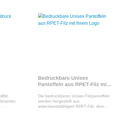
 und haben
variieren je nach Größe und Filzart.
nterlagen
 Ihrem
ehen
ideal als
hmen. Made
d in
gar in
llungen
Bedruckbare Unisex
Pantoffeln aus RPET-Filz mit
Ihrem Logo
filz.
Die bedruckbaren Unisex Filzpantoffeln
Varianten
werden hergestellt aus
widerstandsfähigem RPET-Filz, dem
sch.
Ergebnis der Kombination des
Set
Recyclingprozesses von Kunststoffen mit
usammen.
der tausendjährigen Technik der
pro
Filzherstellung, was zu einem Öko-