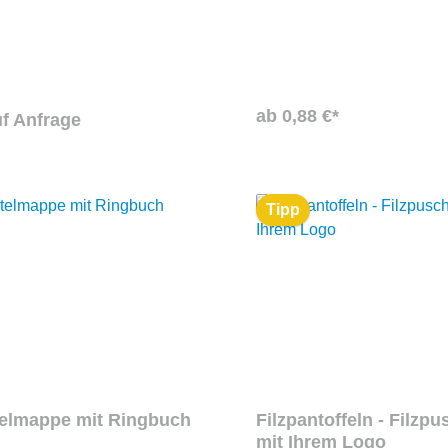
etzer sind in verschiedenen
unbehandelte Filz wird komple
assend zum Oktoberfest, in
schädliche Chemikalien herges
er Reyclingfilz erhältlich. Ihr
ist individuell mit Ihrem Logo 
 gerne auch angebracht
bedruckbar.
ie Bierfilzl ganz individuell
n. O'zapft is!
ab 0,88 €*
uf Anfrage
Tipp
telmappe mit Ringbuch
Filzpantoffeln - Filzp
mit Ihrem Logo