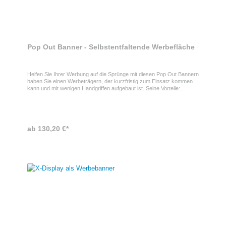
Pop Out Banner - Selbstentfaltende Werbefläche
Helfen Sie Ihrer Werbung auf die Sprünge mit diesen Pop Out Bannern
haben Sie einen Werbeträgern, der kurzfristig zum Einsatz kommen
kann und mit wenigen Handgriffen aufgebaut ist. Seine Vorteile:
Superleicht transportierbar, superschnell aufgebaut, superstark in der
Wirkung, super leichter Abbau. Verschiedene Systemgrößen
erhältlich. Der Druck erfolgt digital auf der Vorder- und Rückseite des
Werbebanners.
ab 130,20 €*