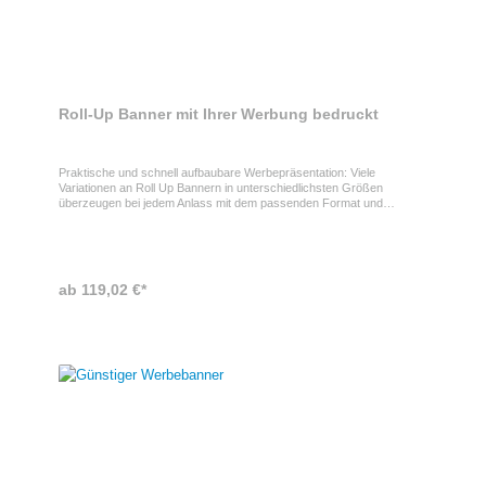
Roll-Up Banner mit Ihrer Werbung bedruckt
Praktische und schnell aufbaubare Werbepräsentation: Viele
Variationen an Roll Up Bannern in unterschiedlichsten Größen
überzeugen bei jedem Anlass mit dem passenden Format und
Auftreten. Ihre Vorteile: schneller Auf- und Abbau durch integrierte
Aufroll-Funktion und Austausch des Druckteils ohne
Kassettenwechsel. Inkl. eingespanntem Druckteil, verpackt in einer
Transporttasche.
ab 119,02 €*