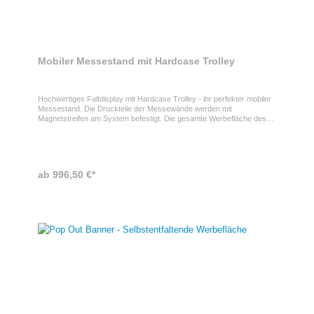
Mobiler Messestand mit Hardcase Trolley
Hochwertiges Faltdisplay mit Hardcase Trolley - ihr perfekter mobiler
Messestand. Die Druckteile der Messewände werden mit
Magnetstreifen am System befestigt. Die gesamte Werbefläche des
PopUp Displays setzt sich aus mehreren Druckteilen zusammen. Der
Hardcase Trolley ist aus aus Kunststoff und mit einer Thekenplatte
aus Holz (Farbe aus 4 Farben wählbar) ausgestattet.
ab 996,50 €*