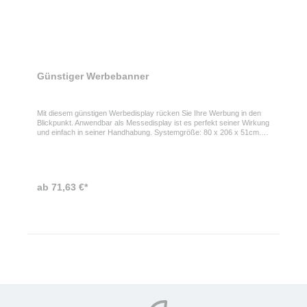
Günstiger Werbebanner
Mit diesem günstigen Werbedisplay rücken Sie Ihre Werbung in den
Blickpunkt. Anwendbar als Messedisplay ist es perfekt seiner Wirkung
und einfach in seiner Handhabung. Systemgröße: 80 x 206 x 51cm.
Werbefläche: 80 x 200cm. Inkl. Beutel mit Ziehschlaufe und
Transportköcher
ab 71,63 €*