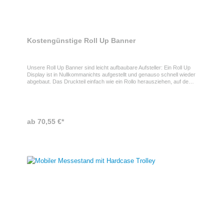
Kostengünstige Roll Up Banner
Unsere Roll Up Banner sind leicht aufbaubare Aufsteller: Ein Roll Up
Display ist in Nullkommanichts aufgestellt und genauso schnell wieder
abgebaut. Das Druckteil einfach wie ein Rollo herausziehen, auf dem
Ständerstab aufspannen und fertig! Während der Lagerung und dem
Transport verbleibt das Druckteil geschützt im Fußgehäuse. Unsere
Roll Up Display Banner sind in verschiedenen Ausführungen und
Größen mit bis zu 6 m² Druckfläche erhältlich - es gibt die Pull out
Banner als einseitige oder doppelseitige Varianten, auf textilen
ab 70,55 €*
Materialien oder Displayfolie, wir bedrucken Ihnen die Werbebanner
mit Ihrem Wunschmotiv.