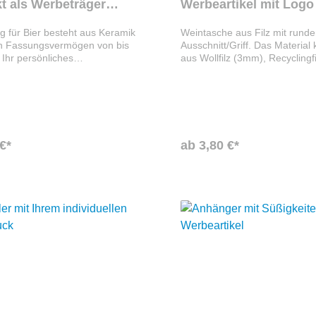
t als Werbeträger
Werbeartikel mit Logo
enken
g für Bier besteht aus Keramik
Weintasche aus Filz mit rund
in Fassungsvermögen von bis
Ausschnitt/Griff. Das Material
 Ihr persönliches
aus Wollfilz (3mm), Recyclingfi
enslogo kann per Siebdruck,
(recyceltes PET, 4mm) und Pol
ck oder Sublimationsdruck
(imprägniert 3mm) wählen. Di
aßkrug aufgedruckt werden.
Tasche hat eine Maße von ca
Sie den Bierkrug nach Ihren
cm. Wir veredeln diesen Werbe
llen Wünschen und schenken
gerne mit Ihrem Wunschmotiv
 Kunden ein Werbepräsent,
€*
ab 3,80 €*
rantiert in Erinnerung bleibt.
e Biermarke den Krug füllt
re Kunden Dunkles oder Helles
, Ihr Firmenlogo ist der
jedes Stammtisches.