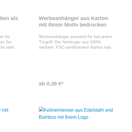
ten als
Werbeanhänger aus Karton
mit Ihrem Motiv bedrucken
er für
Werbeanhänger passend für fast jeden
er 2er
Türgriff. Der Anhänger aus 100%
ini oder
weißem, FSC-zertifiziertem Karton kann
agees. Der
individuell mit Ihrem Motiv bedruckt
werden. Zudem hat er einen Ring mit
nz nach
einer Perforation und eine Falznut.
sign
ich daher
t
ab 0,39 €*
ante Ritter
augummi