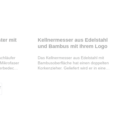
ter mit
Kellnermesser aus Edelstahl
und Bambus mit Ihrem Logo
schläufer
Das Kellnermesser aus Edelstahl mit
 Mikrofaser
Bambusoberfläche hat einen doppelten
erbedecke
Korkenzieher. Geliefert wird er in einem
ine
Etui aus Bambus. Da Bambus ein
berseite.
natürliches Produkt ist, kann zu leichten
logo,
Abweichungen in Farbe, Dekor und
Maßen kommen. Das Set kann
nsferdruck
individuell mit Ihrem Logo versehen
dem
werden, was es zu einem idealen
Werbeartikel für Ihre Firma macht.