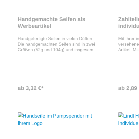
Handgemachte Seifen als
Zahltell
Werbeartikel
individ
Handgefertigte Seifen in vielen Düften.
Mit Ihrer 
Die handgemachten Seifen sind in zwei
versehener
Größen (52g und 104g) und insgesamt
Artikel. Mi
12 Ausführungen erhältlich.
bedruckte
Ausführungen: Südafrika (Kaffee-
Kundenwun
Schoko-Vanille-Melange), Indien
Werbefläc
(Weihrausch-Myrrhe), Italien
(Mandelaroma), Mexiko Grün/Blau
(Limettenfrische), Spanien
ab 3,32 €*
ab 2,89 
(Orangentraum), Türkei (Honig-Mandel-
Mischung), USA (Karamell-Popcorn),
Natural (ganz natürlich, ohne Duft- und
Farbstoffe, aus Oliven-, Kokos-, Rizinus-
und Mandelöl und Kakaobutter),
Kinderseife (Schokoladenträumchen),
Sportseife (Ingwer & Bergamotte),
Grüner Tee (Tee), Apfelwiese (Apfel),
Handwerker (Oliven-Zitrus-Aromen) und