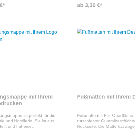
€*
ab 3,36 €*
ngsmappe mit Ihrem
Fußmatten mit Ihrem 
edrucken
ngsmappe ist perfekt für die
Fußmatte mit Filz-Oberfläche 
e und Hotellerie. Sie ist aus
rutschfester Gummibeschichtu
ellt und hat eine
Rückseite. Die Matte hat abg
iberhalterung im Inneren
Ecken und eine Stärke von ca