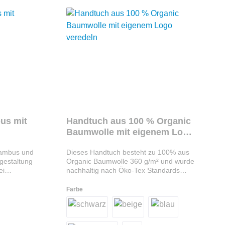
us mit
Handtuch aus 100 % Organic
Baumwolle mit eigenem Logo
veredeln
Bambus und
Dieses Handtuch besteht zu 100% aus
sgestaltung
Organic Baumwolle 360 g/m² und wurde
ei
nachhaltig nach Öko-Tex Standards
 Party. Die
produziert. Das Frottierhandtuch hat ein
weils eine
weiches und saugfähiges
Farbe
Material. Werbung auf dem HandtuchIhr
 Stück:
Logo kann mittig oder am unteren Rand
r rot). Die
des Handtuchs aufgedruckt werden.
r,
Verschenken Sie ein Werbemittel,