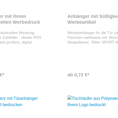
er mit Ihrem
Anhänger mit Süßigkei
uellen Werbedruck
Werbeartikel
individuellen Werbung
Werbeanhänger für die Tür od
 Zahlteller - idealer POS
Flaschen wahlweise mit Mann
ttels großem, digital
Neapolitaner, Ritter SPORT M
m Papiereinleger nach
Wrigley's Extra Kaugummi Dr
sch designed. Große
Anhänger aus weißem, FSC-
he: 158 x 161 mm
zertifiziertem Karton kann ga
Ihren Wünschen mit Ihrem De
bedruckt werden und eignet s
ideal, um eine Werbebotschaf
€*
ab 0,72 €*
unterzubringen.Preise für Vari
Sport oder MannerWrigley K
gegen Aufpreis