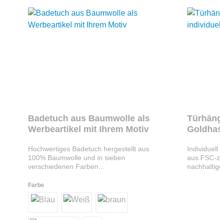
Badetuch aus Baumwolle als
Türhäng
Werbeartikel mit Ihrem Motiv
Goldhas
bedruc
Hochwertiges Badetuch hergestellt aus
Individuel
100% Baumwolle und in sieben
aus FSC-ze
verschiedenen Farben
nachhaltig
erhältlich.Badetuch als Werbeartikel
Lindt Oste
gestalten Das Badetuch aus 100 %
Frischebli
Farbe
Baumwolle ist ein ideales
der Vorders
Werbegeschenk für Wellnessaktionen,
Ihrem Mot
Hotels, Fitnessstudios und Promotions.
werden. Ei
Mit angenehmer Haptik und hoher
Ostern für