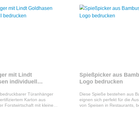
er mit Lindt
Spießpicker aus Bamb
en individuell
Logo bedrucken
ken
l bedruckbarer Türanhänger
Diese Spieße bestehen aus 
rtifiziertem Karton aus
eignen sich perfekt für die Au
er Forstwirtschaft mit kleinem
von Speisen in Restaurants, b
rhasen (10g) integriert im
Catering-Events oder bei einer
ster. Die Türhänger können auf
Spießpicker haben am Ende je
eite komplett individuell mit
bedruckbare Fläche
iv oder Ihrem Logo bedruckt
(Standarddruckfarben ab 1000
n toller Werbeartikel zu
schwarz, blau, grün, braun ode
 Hotels oder Gasthäuser.
Picker sind biologisch abbauba