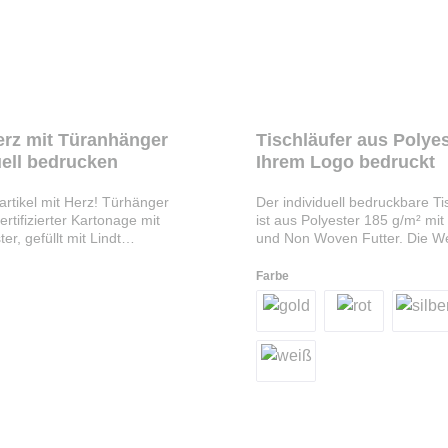
erz mit Türanhänger
Tischläufer aus Polyes
uell bedrucken
Ihrem Logo bedruckt
rtikel mit Herz! Türhänger
Der individuell bedruckbare Ti
rtifizierter Kartonage mit
ist aus Polyester 185 g/m² mit
ter, gefüllt mit Lindt
und Non Woven Futter. Die W
 Vollmilch in goldener oder
ist wasserabweisend, durch e
 (bunt gemischt) mit ca. 5g.
Beschichtung auf der Produkto
Farbe
ine Aufmerksamkeit für Ihre
Maße: 140x40 cm. Ihr Firmen
 oder als Werbeaktion - mit
Slogan oder Motiv wird
ßen Türanhängern liegen Sie
mittels Siebdruck, Digitalertra
oldrichtig. Die Vorderseite des
oder Transfer Siebdruck auf 
wird individuell nach Ihrer
Werbeträger angebracht.
druckt.