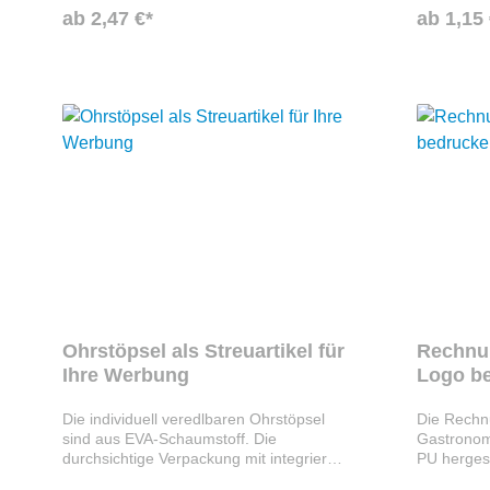
individueller Aufkleber auf neutralen
Unternehmen. Haltbarkeit: 3 Jahre / 6
ab 2,47 €*
ab 1,15 
braunen Karton in 2 Größen optional mit
Monate nach Anbruch.
Magnet-Seifenhalter
Ohrstöpsel als Streuartikel für
Rechnu
Ihre Werbung
Logo b
Die individuell veredlbaren Ohrstöpsel
Die Rechnu
sind aus EVA-Schaumstoff. Die
Gastronomi
durchsichtige Verpackung mit integrierter
PU hergest
Tragekette ist aus Kunststoff. Ihr
Kugelschre