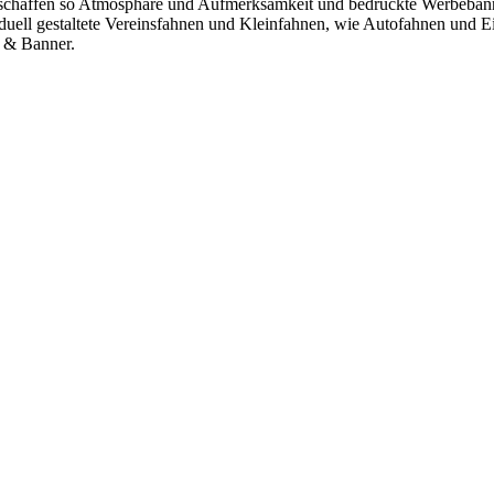
d schaffen so Atmosphäre und Aufmerksamkeit und bedruckte Werbeba
viduell gestaltete Vereinsfahnen und Kleinfahnen, wie Autofahnen und E
n & Banner.