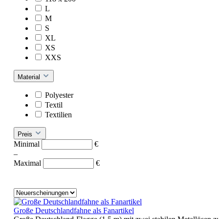
L
M
S
XL
XS
XXS
Material
Polyester
Textil
Textilien
Preis
Minimal
€
–
Maximal
€
Große Deutschlandfahne als Fanartikel