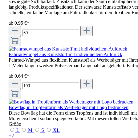
sowie gute Sichtbarkeit. Zusätzlich kann der Saum einfarbig bedr
langlebig. Produktspezifikationen Der schwarze Kunststoffstab ve
schnelle, einfache Montage am Fahrradlenker für den flexiblen Ein
ab 0,95 €*
Fahrradwimpel aus Kunststoff mit individuellem Aufdruck
Fahrrad-Wimpel aus flexiblem Kunststoff als Werbeträger mit Ih
1 Meter langen weißen Polyesterband angenäht ausgeliefert. Farbi
ab 0,64 €*
Bowflag in Tropfenform als Werbeträger mit Logo bedrucken
Diese Bowflag hat die Form eines Tropfens und ist individuell mit
Motiv erscheint sodann spiegelverkehrt. Mit diesem tollen Werbet
Größe
L
M
S
XL
+
2