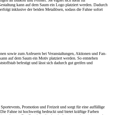
gen an Balkon und Fenster. Sie eignet sich ideal für
 Gestaltung kann auf dem Saum ein Logo platziert werden. Dadurch
folgt inklusive der beiden Metallösen, sodass die Fahne sofort
ionen sowie zum Anfeuern bei Veranstaltungen, Aktionen und Fan-
g kann auf dem Saum ein Motiv platziert werden. So entstehen
stoffstab befestigt und lässt sich dadurch gut greifen und
portevents, Promotion und Freizeit und sorgt für eine auffällige
ie Fahne ist hochwertig bedruckt und bietet kräftige Farben