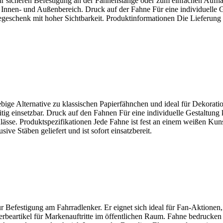
r sicheren Befestigung an der Fahnenstange oder zum einfachen Aufhän
m Innen- und Außenbereich. Druck auf der Fahne Für eine individuelle
eschenk mit hoher Sichtbarkeit. Produktinformationen Die Lieferung er
ebige Alternative zu klassischen Papierfähnchen und ideal für Dekorat
seitig einsetzbar. Druck auf den Fahnen Für eine individuelle Gestaltun
nlässe. Produktspezifikationen Jede Fahne ist fest an einem weißen Kunst
ve Stäben geliefert und ist sofort einsatzbereit.
 Befestigung am Fahrradlenker. Er eignet sich ideal für Fan-Aktionen, S
beartikel für Markenauftritte im öffentlichen Raum. Fahne bedrucken D