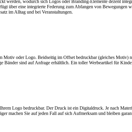
uckt werden, wodurch sich Logos oder Branding-Elemente dezent integri
rfügt über eine integrierte Federung zum Abfangen von Bewegungen wäh
satz im Alltag und bei Veranstaltungen.
rem Motiv oder Logo. Beidseitig im Offset bedruckbar (gleiches Motiv
ge Bänder sind auf Anfrage erhältlich. Ein toller Werbeartikel für Kin
 Ihrem Logo bedruckbar. Der Druck ist ein Digitaldruck. Je nach Materi
räger machen Sie auf jeden Fall auf sich Aufmerksam und bleiben garan