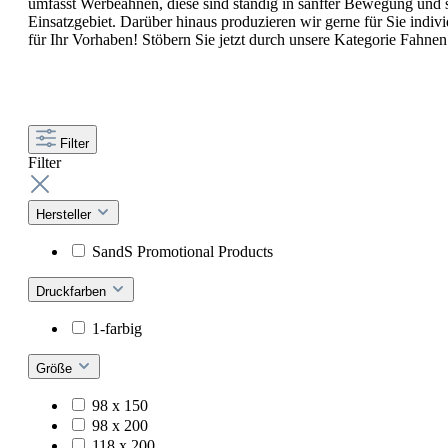
umfasst Werbeahnen, diese sind ständig in sanfter Bewegung un
Einsatzgebiet. Darüber hinaus produzieren wir gerne für Sie indi
für Ihr Vorhaben! Stöbern Sie jetzt durch unsere Kategorie Fahne
Filter
Filter
Hersteller
SandS Promotional Products
Druckfarben
1-farbig
Größe
98 x 150
98 x 200
118 x 200