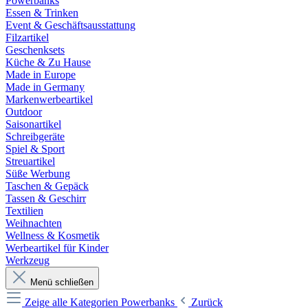
Powerbanks
Essen & Trinken
Event & Geschäftsausstattung
Filzartikel
Geschenksets
Küche & Zu Hause
Made in Europe
Made in Germany
Markenwerbeartikel
Outdoor
Saisonartikel
Schreibgeräte
Spiel & Sport
Streuartikel
Süße Werbung
Taschen & Gepäck
Tassen & Geschirr
Textilien
Weihnachten
Wellness & Kosmetik
Werbeartikel für Kinder
Werkzeug
Menü schließen
Zeige alle Kategorien
Powerbanks
Zurück