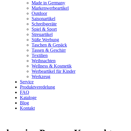
Made in Germany
Markenwerbeartikel
Outdoor
Saisonartikel
Schreibgeräte
Spiel & Sport
Streuartikel
Süße Werbung
Taschen & Gepäck
Tassen & Geschirr
Textilien
Weihnachten
Wellness & Kosmetik
Werbeartikel für Kinder
Werkzeug
Service
Produktveredelung
FAQ
Kataloge
Blog
Kontakt