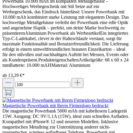
Powerbank 10.000 mAh im kompakten Metallgehäuse –
Hochwertiges Werbegeschenk mit Stil Setze auf ein
Werbegeschenk, das Eindruck hinterlässt: Unsere Powerbank mit
10.000 mAh kombiniert starke Leistung mit elegantem Design. Das
hochwertige Metallgehäuse verleiht der Powerbank eine edle Optik
und angenehme Haptik – perfekt, um deine Marke hochwertig zu
präsentierenAluminium Powerbank als WerbeartikelEin integriertes
Typ-C-Ladekabel, clever in der Halteschlaufe verstaut, sorgt für
maximale Funktionalität und Benutzerfreundlichkeit. Die Lieferung
erfolgt in einem umweltfreundlichen braunen Einzelkarton – ideal
für den stilvollen und nachhaltigen Auftritt bei Messen, Events oder
als Kundenpräsent.ProdukteigenschaftenArtikelgröße: 68 x 60 x 24
mmBatterie: 10.000 mAHMaterial: Aluminium
ab 13,29 €*
Magnetische Powerbank mit Ihrem Firmenlogo bedruckt
Die magnetische Powerbank 5000 mAh mit kabellosem Ladegerät
15W. Ausgang: DC 9V/1,1A (15W), ideal zum schnellen Aufladen.
Kompatibel mit iPhone® 12 und neueren Modellen. Inklusive
magnetischen Metallring zur Unterstützung anderer nicht-
magnetischer, wireless aufladbarer Telefone. Powerbank mit