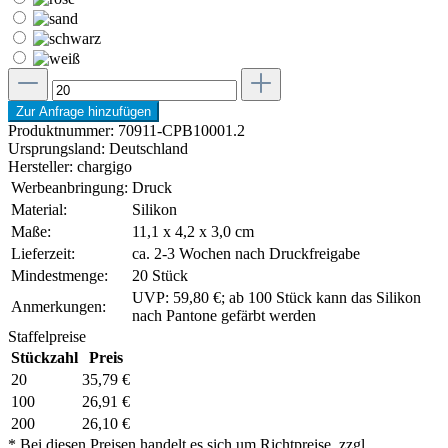
Zur Anfrage hinzufügen
Produktnummer:
70911-CPB10001.2
Ursprungsland:
Deutschland
Hersteller:
chargigo
Werbeanbringung:
Druck
Material:
Silikon
Maße:
11,1 x 4,2 x 3,0 cm
Lieferzeit:
ca. 2-3 Wochen nach Druckfreigabe
Mindestmenge:
20 Stück
UVP: 59,80 €; ab 100 Stück kann das Silikon
Anmerkungen:
nach Pantone gefärbt werden
Staffelpreise
Stückzahl
Preis
20
35,79 €
100
26,91 €
200
26,10 €
* Bei diesen Preisen handelt es sich um Richtpreise, zzgl.