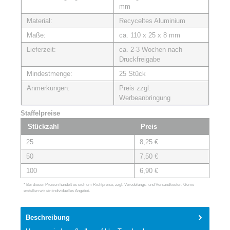
mm
Material:
Recyceltes Aluminium
Maße:
ca. 110 x 25 x 8 mm
Lieferzeit:
ca. 2-3 Wochen nach
Druckfreigabe
Mindestmenge:
25 Stück
Anmerkungen:
Preis zzgl.
Werbeanbringung
Staffelpreise
Stückzahl
Preis
25
8,25 €
50
7,50 €
100
6,90 €
* Bei diesen Preisen handelt es sich um Richtpreise, zzgl. Veredelungs- und Versandkosten. Gerne
erstellen wir ein individuelles Angebot.
Beschreibung