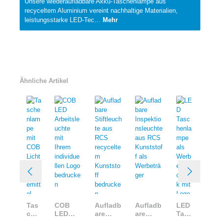
Unsere wiederaufladbare Akku-Taschenlampe aus
recyceltem Aluminium vereint nachhaltige Materialien,
leistungsstarke LED-Tec…
Mehr
Ähnliche Artikel
Tas
COB
Aufladb
Aufladb
LED
che
LED
are
are
Tasc