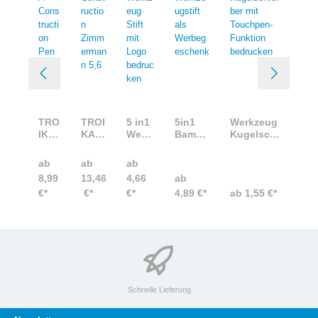
TRO
TROI
5 in1
5in1
Werkzeug
IKA
KA
Werk
Bambu
Kugelschr
Con
Cons
zeug
s
eiber mit
stru
tructi
Stift
Werkze
Touchpen
ab
ab
ab
ctio
on
mit
ugstift
-Funktion
8,99
13,46
4,66
ab
n
Zim
Logo
als
bedrucke
€*
€*
€*
4,89 €*
ab 1,55 €*
Pen
mer
bedr
Werbe
n
grav
man
ucke
gesche
iere
n 5,6
n
nk
n
Schnelle Lieferung