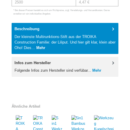
2500
4,47 €
* Bei diesen Preisen handelt es sich um Richtpreise, zzgl. Veredelungs- und Versandkosten. Gerne
erstellen wir ein individuelles Angebot.
Beschreibung
Der kleinste Multirunktions-Stift aus der TROIKA
Construction Familie: der Liliput. Und hier gilt klar, klein aber
Oho! Dies…
Mehr
Infos zum Hersteller
Folgende Infos zum Hersteller sind verfübar...
Mehr
Ähnliche Artikel