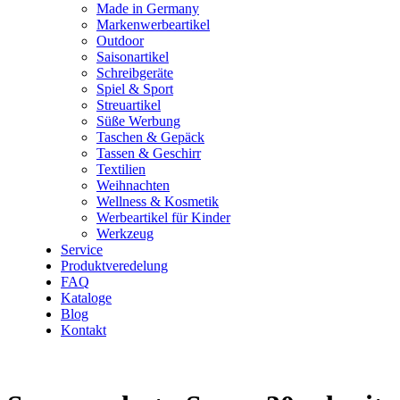
Made in Germany
Markenwerbeartikel
Outdoor
Saisonartikel
Schreibgeräte
Spiel & Sport
Streuartikel
Süße Werbung
Taschen & Gepäck
Tassen & Geschirr
Textilien
Weihnachten
Wellness & Kosmetik
Werbeartikel für Kinder
Werkzeug
Service
Produktveredelung
FAQ
Kataloge
Blog
Kontakt