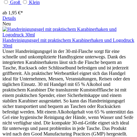
Groß
Klein
ab 1,95 €*
Details
Neu
Handreinigungsgel mit praktischem Karabinerhaken und Logodruck
30ml
Unser Handreinigungsgel in der 30-ml-Flasche sorgt für eine
schnelle und unkomplizierte Handhygiene unterwegs. Dank des
integrierten Karabinerhakens lässt sich die Flasche bequem an
Tasche, Rucksack oder Schlüsselbund befestigen und ist jederzeit
griffbereit. Als praktischer Werbeartikel eignet sich das Handgel
ideal für Unternehmen, Messen, Veranstaltungen, Reisen oder den
täglichen Einsatz. 30 ml Handgel mit 65 % Alkohol und
praktischem Karabiner Die transluzente Kunststoffflasche ist mit
einem praktischen Spender, einer Sicherheitskappe und einem
stabilen Karabiner ausgestattet. So kann das Handreinigungsgel
sicher transportiert und bequem an Taschen oder Rucksäcken
befestigt werden. Mit einem Alkoholgehalt von 65 % unterstützt das
Gel eine hygienische Reinigung der Hände, wenn Wasser und Seife
nicht verfügbar sind. Die kompakte 30-ml-Größe eignet sich ideal
für unterwegs und passt problemlos in jede Tasche. Das Produkt
wird nach den Good Manufacturing Practices (GMP) hergestellt.