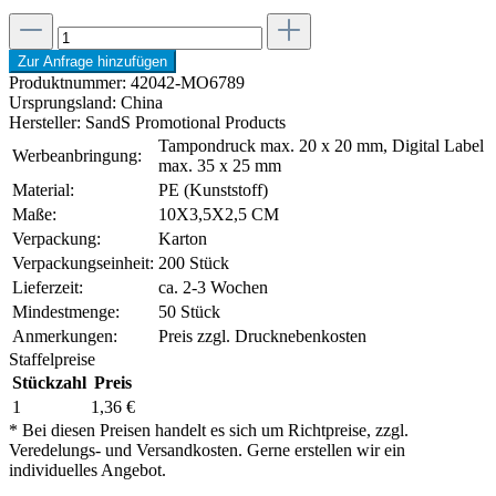
Zur Anfrage hinzufügen
Produktnummer:
42042-MO6789
Ursprungsland:
China
Hersteller:
SandS Promotional Products
Tampondruck max. 20 x 20 mm, Digital Label
Werbeanbringung:
max. 35 x 25 mm
Material:
PE (Kunststoff)
Maße:
10X3,5X2,5 CM
Verpackung:
Karton
Verpackungseinheit:
200 Stück
Lieferzeit:
ca. 2-3 Wochen
Mindestmenge:
50 Stück
Anmerkungen:
Preis zzgl. Drucknebenkosten
Staffelpreise
Stückzahl
Preis
1
1,36 €
* Bei diesen Preisen handelt es sich um Richtpreise, zzgl.
Veredelungs- und Versandkosten. Gerne erstellen wir ein
individuelles Angebot.