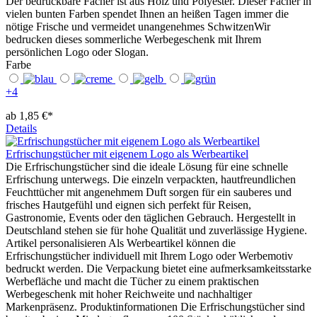
Der bedruckbare Fächer ist aus Holz und Polyester. Dieser Fächer in
vielen bunten Farben spendet Ihnen an heißen Tagen immer die
nötige Frische und vermeidet unangenehmes SchwitzenWir
bedrucken dieses sommerliche Werbegeschenk mit Ihrem
persönlichen Logo oder Slogan.
Farbe
+
4
ab 1,85 €*
Details
Erfrischungstücher mit eigenem Logo als Werbeartikel
Die Erfrischungstücher sind die ideale Lösung für eine schnelle
Erfrischung unterwegs. Die einzeln verpackten, hautfreundlichen
Feuchttücher mit angenehmem Duft sorgen für ein sauberes und
frisches Hautgefühl und eignen sich perfekt für Reisen,
Gastronomie, Events oder den täglichen Gebrauch. Hergestellt in
Deutschland stehen sie für hohe Qualität und zuverlässige Hygiene.
Artikel personalisieren Als Werbeartikel können die
Erfrischungstücher individuell mit Ihrem Logo oder Werbemotiv
bedruckt werden. Die Verpackung bietet eine aufmerksamkeitsstarke
Werbefläche und macht die Tücher zu einem praktischen
Werbegeschenk mit hoher Reichweite und nachhaltiger
Markenpräsenz. Produktinformationen Die Erfrischungstücher sind