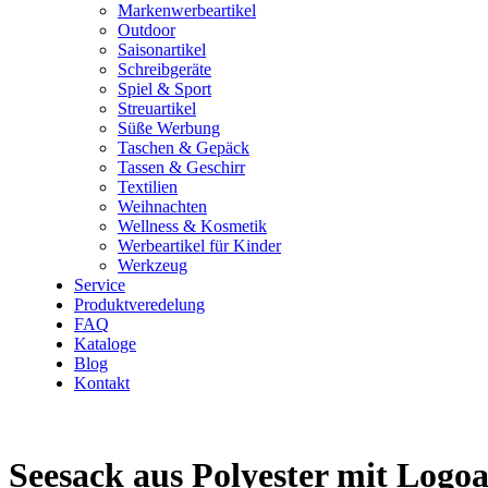
Markenwerbeartikel
Outdoor
Saisonartikel
Schreibgeräte
Spiel & Sport
Streuartikel
Süße Werbung
Taschen & Gepäck
Tassen & Geschirr
Textilien
Weihnachten
Wellness & Kosmetik
Werbeartikel für Kinder
Werkzeug
Service
Produktveredelung
FAQ
Kataloge
Blog
Kontakt
Seesack aus Polyester mit Logo