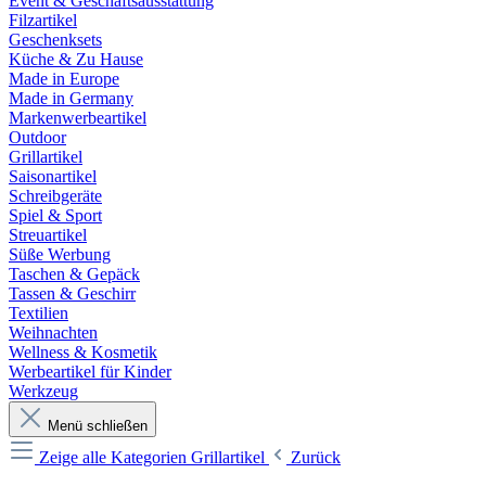
Event & Geschäftsausstattung
Filzartikel
Geschenksets
Küche & Zu Hause
Made in Europe
Made in Germany
Markenwerbeartikel
Outdoor
Grillartikel
Saisonartikel
Schreibgeräte
Spiel & Sport
Streuartikel
Süße Werbung
Taschen & Gepäck
Tassen & Geschirr
Textilien
Weihnachten
Wellness & Kosmetik
Werbeartikel für Kinder
Werkzeug
Menü schließen
Zeige alle Kategorien
Grillartikel
Zurück