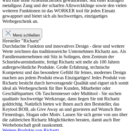
wird eine hohe Arbeitssicherheit gewährleistet. Mit einer kräftigen
metallguss Zang und der scharfen Allzweckklinge sowie den vielen
weiteren Funktionen ist das WORKER tool für jeden Einsatz
gewappnet und bietet sich als hochwertiges, einzigartiges
Werbegeschenk an.
Menü schließen
Hersteller "Richartz"
Durchdachte Funktion und innovatives Design - diese und weitere
Werte zeichnen das traditionsreiche Unternehmen Richartz aus. Als
Familienunternehmen mit Sitz in Solingen, dem Zentrum der
Schneidwarenindustrie, fertigt Richartz seit mehr als 100 Jahren
außergewöhnliche Produkte. Große Erfahrung, technische
Kompetenz und das besondere Gefühl für feines, modernes Design
machen aus jedem Produkt etwas Einzigartiges! Jedes Produkt von
Richartz besticht durch hervorragende Qualität und eignet sich somit
ideal als Werbegeschenk für Ihre Kunden, Mitarbeiter oder
Geschäftspartner. Ob Taschenmesser oder Multitool - Sie suchen
qualitativ hochwertige Werkzeuge, dann liegen Sie mit Richartz
goldrichtig. Natürlich bieten wir Ihnen auch den Beststeller, das
Keytool BOB, als Give Away an und gravieren auf Wunsch Ihre
Firmenlogo, Slogan oder Motiv. Lassen Sie sich gerne von uns über
die zahlreichen Richartz Möglichkeiten beraten, damit auch Ihre
Werbebotschaft groß rauskommt.
Weitere Produkte von Richartz