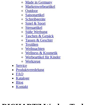
Made in Germany
Markenwerbeartikel
Outdoor
Saisonartikel
Schreibgeräte
Spiel & Sport
Streuartikel
Süße Werbung
Taschen & Gepäck
Tassen & Geschirr
Textilien
Weihnachten
Wellness & Kosmetik
Werbeartikel für Kinder
Werkzeug
Service
Produktveredelung
FAQ
Kataloge
Blog
Kontakt