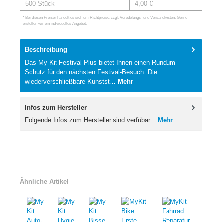
500 Stück
4,00 €
* Bei diesen Preisen handelt es sich um Richtpreise, zzgl. Veredelungs- und Versandkosten. Gerne
erstellen wir ein individuelles Angebot.
Beschreibung
Das My Kit Festival Plus bietet Ihnen einen Rundum
Schutz für den nächsten Festival-Besuch. Die
wiederverschließbare Kunstst…
Mehr
Infos zum Hersteller
Folgende Infos zum Hersteller sind verfübar...
Mehr
Ähnliche Artikel