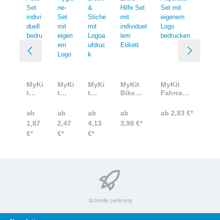
MyKi
MyKi
MyKi
MyKit
MyKit
t
t
t
Bike
Fahrrad
Auto
Hygi
Bisse
Erste
Reparatu
-Set
ene-
&
Hilfe
r Set mit
ab
ab
ab
ab
ab 2,83 €*
indiv
Set
Stich
Set mit
eigenem
1,87
2,47
4,13
3,98 €*
iduel
mit
e mit
individ
Logo
€*
€*
€*
l
eige
Logo
uellem
bedrucke
bedr
nem
aufdr
Etikett
n
ucke
Log
uck
n
o
Schnelle Lieferung