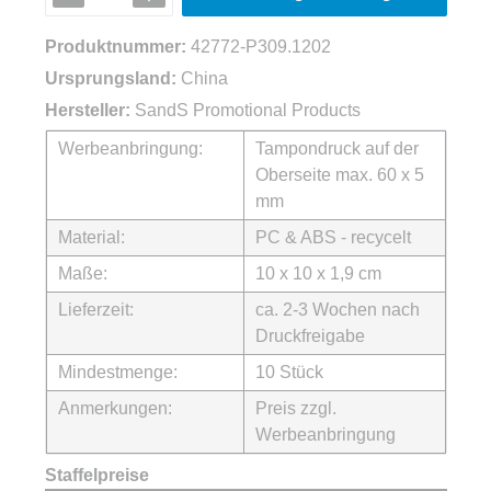
Produktnummer:
42772-P309.1202
Ursprungsland:
China
Hersteller:
SandS Promotional Products
Werbeanbringung:
Tampondruck auf der
Oberseite max. 60 x 5
mm
Material:
PC & ABS - recycelt
Maße:
10 x 10 x 1,9 cm
Lieferzeit:
ca. 2-3 Wochen nach
Druckfreigabe
Mindestmenge:
10 Stück
Anmerkungen:
Preis zzgl.
Werbeanbringung
Staffelpreise