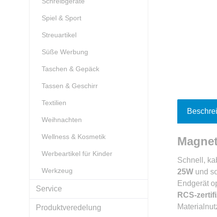
Schreibgeräte
Spiel & Sport
Streuartikel
Süße Werbung
Taschen & Gepäck
Tassen & Geschirr
Textilien
Beschre
Weihnachten
Wellness & Kosmetik
Magnet
Werbeartikel für Kinder
Schnell, ka
Werkzeug
25W
und so
Endgerät op
Service
RCS-zertif
Materialnut
Produktveredelung