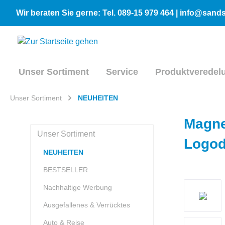
inhalt springen
Wir beraten Sie gerne: Tel. 089-15 979 464 | info@san
Unser Sortiment
Service
Produktveredel
Unser Sortiment
NEUHEITEN
Magne
Unser Sortiment
Logod
NEUHEITEN
BESTSELLER
Nachhaltige Werbung
Ausgefallenes & Verrücktes
Auto & Reise