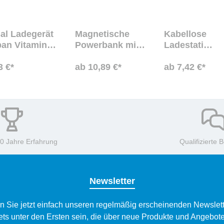
al Ladegerät
Magnetische
Kabellose
ban Vitamin
Powerbank mit
Ladestation
rbegeschenk
Ihrem
individuell
n
3 €*
Firmenlogo
ab 10,89 €*
gestalten
ab 7,42 €*
bedruckt
10 Jahre Erfahrung
Qualifizierte 
Newsletter
n Sie jetzt einfach unseren regelmäßig erscheinenden Newslett
ets unter den Ersten sein, die über neue Produkte und Angebote 