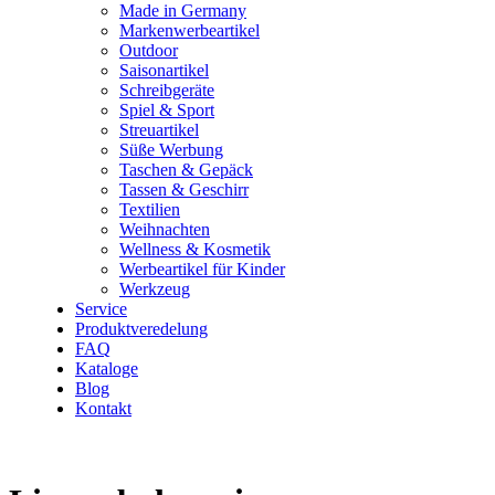
Made in Germany
Markenwerbeartikel
Outdoor
Saisonartikel
Schreibgeräte
Spiel & Sport
Streuartikel
Süße Werbung
Taschen & Gepäck
Tassen & Geschirr
Textilien
Weihnachten
Wellness & Kosmetik
Werbeartikel für Kinder
Werkzeug
Service
Produktveredelung
FAQ
Kataloge
Blog
Kontakt