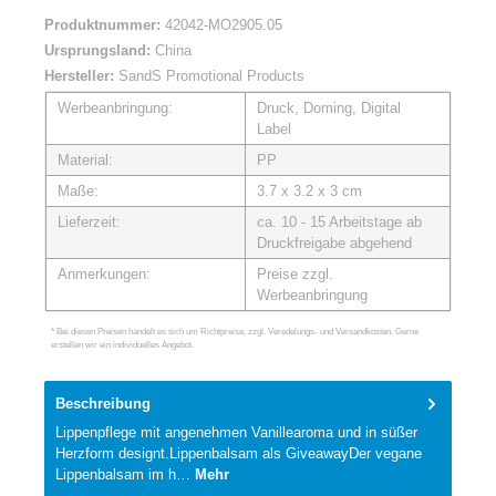
Produktnummer:
42042-MO2905.05
Ursprungsland:
China
Hersteller:
SandS Promotional Products
Werbeanbringung:
Druck, Doming, Digital
Label
Material:
PP
Maße:
3.7 x 3.2 x 3 cm
Lieferzeit:
ca. 10 - 15 Arbeitstage ab
Druckfreigabe abgehend
Anmerkungen:
Preise zzgl.
Werbeanbringung
* Bei diesen Preisen handelt es sich um Richtpreise, zzgl. Veredelungs- und Versandkosten. Gerne
erstellen wir ein individuelles Angebot.
Beschreibung
Lippenpflege mit angenehmen Vanillearoma und in süßer
Herzform designt.Lippenbalsam als GiveawayDer vegane
Lippenbalsam im h…
Mehr