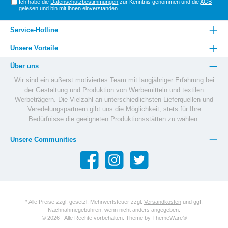
Ich habe die
Datenschutzbestimmungen
zur Kenntnis genommen und die
AGB
gelesen und bin mit ihnen einverstanden.
Service-Hotline
Unsere Vorteile
Über uns
Wir sind ein äußerst motiviertes Team mit langjähriger Erfahrung bei
der Gestaltung und Produktion von Werbemitteln und textilen
Werbeträgern. Die Vielzahl an unterschiedlichsten Lieferquellen und
Veredelungspartnern gibt uns die Möglichkeit, stets für Ihre
Bedürfnisse die geeigneten Produktionsstätten zu wählen.
Unsere Communities
* Alle Preise zzgl. gesetzl. Mehrwertsteuer zzgl.
Versandkosten
und ggf.
Nachnahmegebühren, wenn nicht anders angegeben.
© 2026 - Alle Rechte vorbehalten. Theme by
ThemeWare®