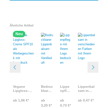
Ähnliche Artikel
Neu
Vegane
Bedruc
Lippe
Lippenbal
Lipgloss-
kbarer
npfleg
sam in
Creme
Lippen
e mit
verschied
SPF10 als
balsam
Ihrem
enen
ab 1,06 €*
ab
ab
ab 0,47 €*
Werbegesch
mit
Logo
Farben
3,20 €*
0,73 €*
enk mit
Vanille
bedru
mit Ihrem