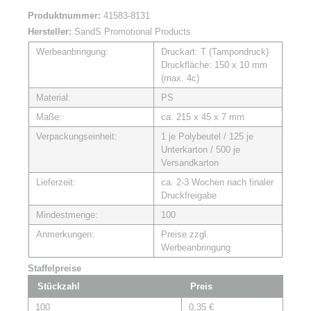
Produktnummer:
41583-8131
Hersteller:
SandS Promotional Products
Werbeanbringung:
Druckart: T (Tampondruck)
Druckfläche: 150 x 10 mm
(max. 4c)
Material:
PS
Maße:
ca. 215 x 45 x 7 mm
Verpackungseinheit:
1 je Polybeutel / 125 je
Unterkarton / 500 je
Versandkarton
Lieferzeit:
ca. 2-3 Wochen nach finaler
Druckfreigabe
Mindestmenge:
100
Anmerkungen:
Preise zzgl.
Werbeanbringung
Staffelpreise
Stückzahl
Preis
100
0,35 €