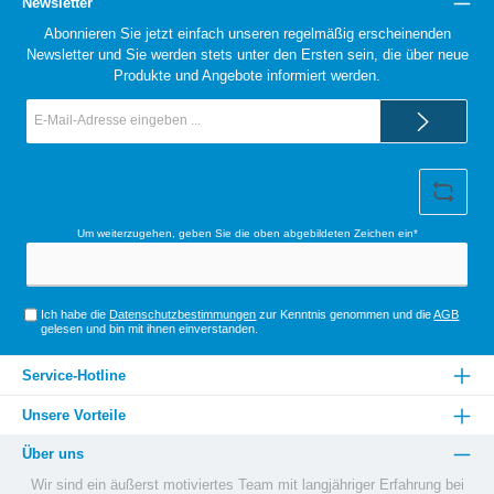
ck
ck
Newsletter
e
e
Abonnieren Sie jetzt einfach unseren regelmäßig erscheinenden
n
n
Newsletter und Sie werden stets unter den Ersten sein, die über neue
Produkte und Angebote informiert werden.
E-
Mail-
Adresse*
Um weiterzugehen, geben Sie die oben abgebildeten Zeichen ein*
Ich habe die
Datenschutzbestimmungen
zur Kenntnis genommen und die
AGB
gelesen und bin mit ihnen einverstanden.
Service-Hotline
Unsere Vorteile
Über uns
Wir sind ein äußerst motiviertes Team mit langjähriger Erfahrung bei