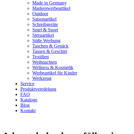
Made in Germany
Markenwerbeartikel
Outdoor
Saisonartikel
Schreibgeräte
Spiel & Sport
Streuartikel
Süße Werbung
Taschen & Gepäck
Tassen & Geschirr
Textilien
Weihnachten
Wellness & Kosmetik
Werbeartikel für Kinder
Werkzeug
Service
Produktveredelung
FAQ
Kataloge
Blog
Kontakt