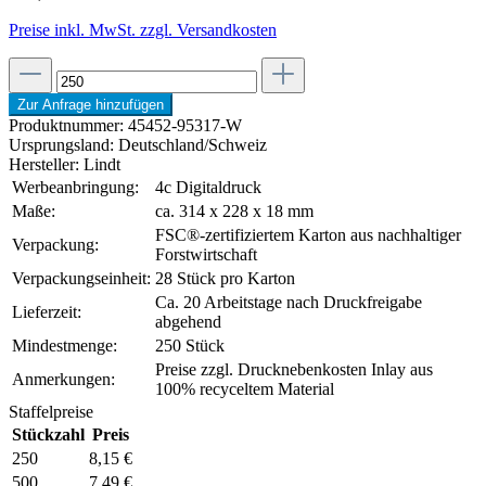
Preise inkl. MwSt. zzgl. Versandkosten
Zur Anfrage hinzufügen
Produktnummer:
45452-95317-W
Ursprungsland:
Deutschland/Schweiz
Hersteller:
Lindt
Werbeanbringung:
4c Digitaldruck
Maße:
ca. 314 x 228 x 18 mm
FSC®-zertifiziertem Karton aus nachhaltiger
Verpackung:
Forstwirtschaft
Verpackungseinheit:
28 Stück pro Karton
Ca. 20 Arbeitstage nach Druckfreigabe
Lieferzeit:
abgehend
Mindestmenge:
250 Stück
Preise zzgl. Drucknebenkosten Inlay aus
Anmerkungen:
100% recyceltem Material
Staffelpreise
Stückzahl
Preis
250
8,15 €
500
7,49 €