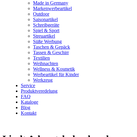
Made in Germany
Markenwerbeartikel
Outdoor
Saisonartikel
Schreibgeräte
Spiel & Sport
Streuartikel
Süße Werbung
Taschen & Gepäck
Tassen & Geschirr
Textilien
Weihnachten
Wellness & Kosmetik
Werbeartikel für Kinder
Werkzeug
Service
Produktveredelung
FAQ
Kataloge
Blog
Kontakt