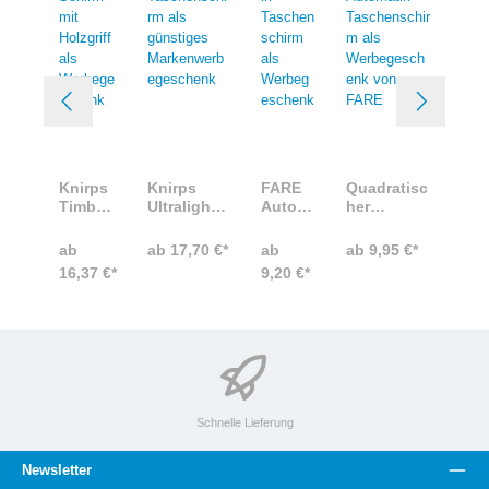
Knirps
Knirps
FARE
Quadratisc
Timber-
Ultralight
Autom
her
Schirm
Taschensc
atik
Automatik
mit
hirm als
Tasche
Taschensc
ab
ab 17,70 €*
ab
ab 9,95 €*
Holzgrif
günstiges
nschir
hirm als
16,37 €*
9,20 €*
f als
Markenwer
m als
Werbegesc
Werbeg
begesche
Werbe
henk von
eschen
nk
gesche
FARE
k
nk
Schnelle Lieferung
Newsletter