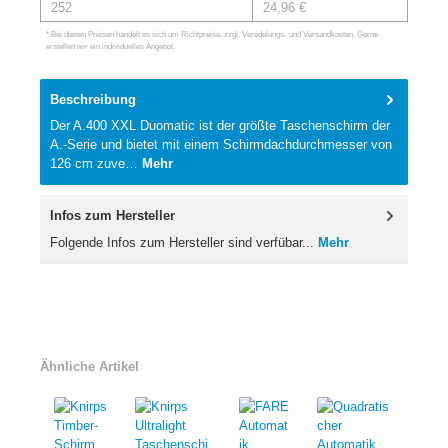
252
24,96 €
* Bei diesen Preisen handelt es sich um Richtpreise, zzgl. Veredelungs- und Versandkosten. Gerne
erstellen wir ein individuelles Angebot.
Beschreibung
Der A.400 XXL Duomatic ist der größte Taschenschirm der
A.-Serie und bietet mit einem Schirmdachdurchmesser von
126 cm zuve…
Mehr
Infos zum Hersteller
Folgende Infos zum Hersteller sind verfübar...
Mehr
Ähnliche Artikel