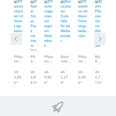
Pflas
Pfl
Pflas
Bedr
Pflas
My
tersc
ast
term
uckb
terbo
Kit
hach
er
äppc
ares
x mit
Pfla
tel
Stri
hen
Erste
Ihre
ster
ab
ab
ab
ab
ab
ab
mit
ps
mit
Hilfe
m
-Set
1,59
0,8
0,50
1,17
0,39
1,7
Ihre
Pac
eige
Kit
Firm
mit
€*
9 €*
€*
€*
€*
7 €*
m
k
nem
als
enlo
Wer
Logo
mit
Werb
Werb
go
bea
bedr
Ihr
edru
epro
bedr
ufd
ucke
em
ck
dukt
ucke
ruc
n
Mo
n
k
tiv