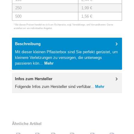
250
1,99 €
500
1,56 €
* Bei diesen Preisen handelt es sich um Richtpreise, zzgl. Veredelungs- und Versandkosten. Gerne
erstellen wir ein individuelles Angebot.
Beschreibung
Mit dieser kleinen Pflasterbox sind Sie perfekt gerüstet, um
kleinere Verletzungen zu versorgen, die unterwegs
passieren kön…
Mehr
Infos zum Hersteller
Folgende Infos zum Hersteller sind verfübar...
Mehr
Ähnliche Artikel