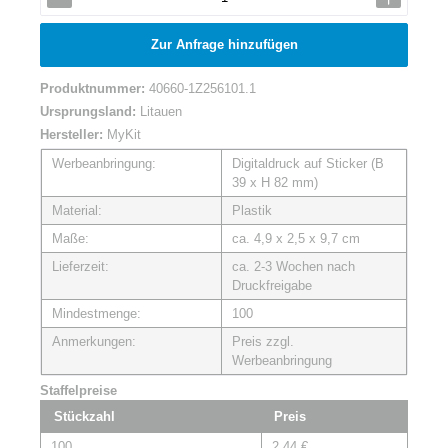
Zur Anfrage hinzufügen
Produktnummer:
40660-1Z256101.1
Ursprungsland:
Litauen
Hersteller:
MyKit
Werbeanbringung:
Digitaldruck auf Sticker (B
39 x H 82 mm)
Material:
Plastik
Maße:
ca. 4,9 x 2,5 x 9,7 cm
Lieferzeit:
ca. 2-3 Wochen nach
Druckfreigabe
Mindestmenge:
100
Anmerkungen:
Preis zzgl.
Werbeanbringung
Staffelpreise
Stückzahl
Preis
100
2,44 €