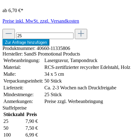
ab 6,70 €*
Preise inkl. MwSt. zzgl. Versandkosten
Zur Anfrage hinzufügen
Produktnummer:
40660-11335806
Hersteller:
SandS Promotional Products
Werbeanbringung:
Lasergravur, Tampondruck
Material:
RCS-zertifizierter recycelter Edelstahl, Holz
Maße:
34 x 5 cm
Verpackungseinheit:
50 Stück
Lieferzeit:
Ca. 2-3 Wochen nach Druckfreigabe
Mindestmenge:
25 Stück
Anmerkungen:
Preise zzgl. Werbeanbringung
Staffelpreise
Stückzahl
Preis
25
7,90 €
50
7,50 €
100
6,99 €