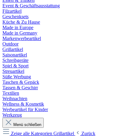
Essen & Trinken
Event & Geschäftsausstattung
Filzartikel
Geschenksets
Küche & Zu Hause
Made in Europe
Made in Germany
Markenwerbeartikel
Outdoor
Grillartikel
Saisonartikel
Schreibgeräte
Spiel & Sport
Streuartikel
Süße Werbung
Taschen & Gepäck
Tassen & Geschirr
Textilien
Weihnachten
Wellness & Kosmetik
Werbeartikel für Kinder
Werkzeug
Menü schließen
Zeige alle Kategorien
Grillartikel
Zurück