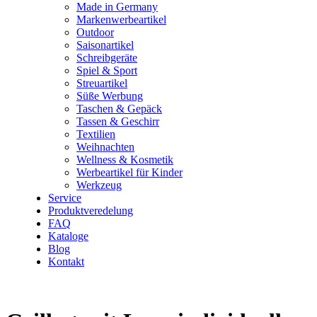
Made in Germany
Markenwerbeartikel
Outdoor
Saisonartikel
Schreibgeräte
Spiel & Sport
Streuartikel
Süße Werbung
Taschen & Gepäck
Tassen & Geschirr
Textilien
Weihnachten
Wellness & Kosmetik
Werbeartikel für Kinder
Werkzeug
Service
Produktveredelung
FAQ
Kataloge
Blog
Kontakt