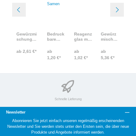
Gewürzmi
Bedruck
Reagenz
Gewürz
schungen
bare
glas mit
mischun
von DeWi
Tütchen
Gewürze
g
verpackt
mit
n und
Chakala
ab 2,61 €*
ab
ab
ab
im
Gewürze
eigenem
ka als
1,20 €*
1,02 €*
5,36 €*
Reagenzgl
n oder
Etikett
Werbege
as
Samen
schenk
Schnelle Lieferung
Newsletter
Abonnieren Sie jetzt einfach unseren regelmäßig erscheinenden
Newsletter und Sie werden stets unter den Ersten sein, die über neue
Produkte und Angebote informiert werden.