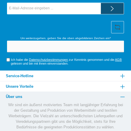
E-
Mail-
Adresse*
Um weiterzugehen, geben Sie die oben abgebildeten Zeichen ein*
Ich habe die
Datenschutzbestimmungen
zur Kenntnis genommen und die
AGB
gelesen und bin mit ihnen einverstanden.
Service-Hotline
Unsere Vorteile
Über uns
Wir sind ein äußerst motiviertes Team mit langjähriger Erfahrung bei
der Gestaltung und Produktion von Werbemitteln und textilen
Werbeträgern. Die Vielzahl an unterschiedlichsten Lieferquellen und
Veredelungspartnern gibt uns die Möglichkeit, stets für Ihre
Bedürfnisse die geeigneten Produktionsstätten zu wählen.