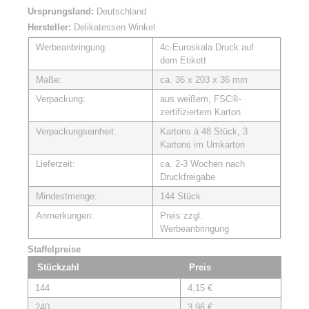
Ursprungsland:
Deutschland
Hersteller:
Delikatessen Winkel
Werbeanbringung:
4c-Euroskala Druck auf
dem Etikett
Maße:
ca. 36 x 203 x 36 mm
Verpackung:
aus weißem, FSC®-
zertifiziertem Karton
Verpackungseinheit:
Kartons à 48 Stück, 3
Kartons im Umkarton
Lieferzeit:
ca. 2-3 Wochen nach
Druckfreigabe
Mindestmenge:
144 Stück
Anmerkungen:
Preis zzgl.
Werbeanbringung
Staffelpreise
Stückzahl
Preis
144
4,15 €
240
3,96 €