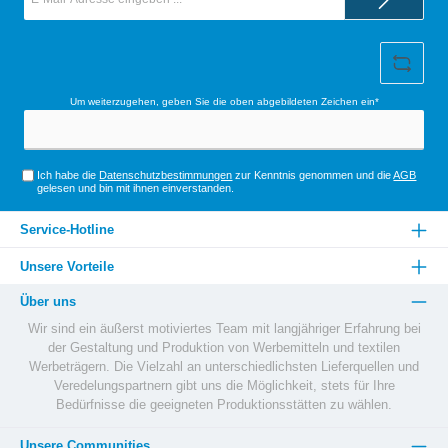
Mail-
Adresse*
Um weiterzugehen, geben Sie die oben abgebildeten Zeichen ein*
Ich habe die
Datenschutzbestimmungen
zur Kenntnis genommen und die
AGB
gelesen und bin mit ihnen einverstanden.
Service-Hotline
Unsere Vorteile
Über uns
Wir sind ein äußerst motiviertes Team mit langjähriger Erfahrung bei
der Gestaltung und Produktion von Werbemitteln und textilen
Werbeträgern. Die Vielzahl an unterschiedlichsten Lieferquellen und
Veredelungspartnern gibt uns die Möglichkeit, stets für Ihre
Bedürfnisse die geeigneten Produktionsstätten zu wählen.
Unsere Communities