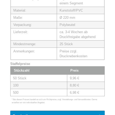
einem Segment
Material:
Kunststoff/PVC
Maße:
Ø 220 mm
Verpackung:
Polybeutel
Lieferzeit:
ca. 3-4 Wochen ab
Druckfreigabe abgehend
Mindestmenge:
25 Stück
Anmerkungen:
Preise zzgl.
Drucknebenkosten
Staffelpreise
Stückzahl
Preis
50 Stück
9,96 €
100
8,80 €
500
6,98 €
* Bei diesen Preisen handelt es sich um Richtpreise, zzgl. Veredelungs- und Versandkosten. Gerne
erstellen wir ein individuelles Angebot.