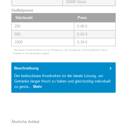
10000 Stück
Staffelpreise
Stückzahl
Preis
250
0,48 €
500
0,42 €
1000
0,34 €
* Bei diesen Preisen handelt es sich um Richtpreise, zzgl. Veredelungs- und Versandkosten. Gerne
erstellen wir ein individuelles Angebot.
Beschreibung
Der bedruckbare Kronkorken ist die ideale Lösung, um
Getränke länger frisch zu halten und gleichzeitig individuell
zu gesta…
Mehr
Ähnliche Artikel