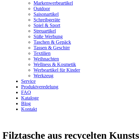
Markenwerbeartikel
Outdoor
Saisonartikel
Schreibgeräte
Spiel & Sport
Streuartikel
Süße Werbung
Taschen & Gepäck
Tassen & Geschirr
Textilien
Weihnachten
Wellness & Kosmetik
Werbeartikel für Kinder
Werkzeug
Service
Produktveredelung
FAQ
Kataloge
Blog
Kontakt
Filztasche aus recycelten Kunst