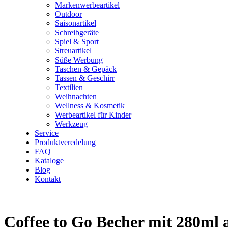
Markenwerbeartikel
Outdoor
Saisonartikel
Schreibgeräte
Spiel & Sport
Streuartikel
Süße Werbung
Taschen & Gepäck
Tassen & Geschirr
Textilien
Weihnachten
Wellness & Kosmetik
Werbeartikel für Kinder
Werkzeug
Service
Produktveredelung
FAQ
Kataloge
Blog
Kontakt
Coffee to Go Becher mit 280ml