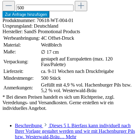
Zur Anfrage hinzufügen
Produktnummer:
70618-WT-004-01
Ursprungsland:
Deutschland
Hersteller:
SandS Promotional Products
Werbeanbringung:
4C Offset-Druck
Material:
Weißblech
Maße:
∅ 17 cm
gestapelt auf Europaletten (max. 120
Verpackung:
Fass/Palette)
Lieferzeit:
ca. 9-11 Wochen nach Druckfreigabe
Mindestmenge:
500 Stück
Gefüllt mit 4,9 % vol. Hachenburger Pils bzw.
Anmerkungen:
5,2 % vol. Westerwald-Bräu
* Bei diesen Preisen handelt es sich um Richtpreise, zzgl.
Veredelungs- und Versandkosten. Gerne erstellen wir ein
individuelles Angebot.
Beschreibung
Dieses 5 L Bierfass kann individuell nach
Ihrer Vorlage gestaltet werden und wir mit Hachenburger Pils
bzw. Westerwald-Bräu…
Mehr