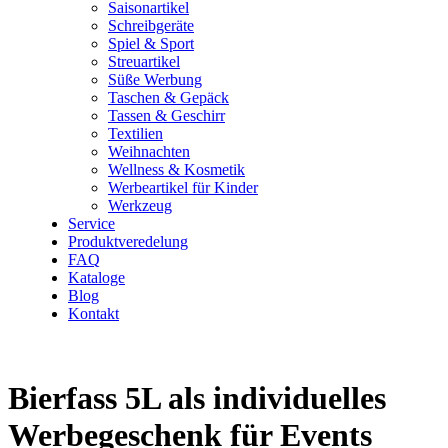
Saisonartikel
Schreibgeräte
Spiel & Sport
Streuartikel
Süße Werbung
Taschen & Gepäck
Tassen & Geschirr
Textilien
Weihnachten
Wellness & Kosmetik
Werbeartikel für Kinder
Werkzeug
Service
Produktveredelung
FAQ
Kataloge
Blog
Kontakt
Bierfass 5L als individuelles
Werbegeschenk für Events