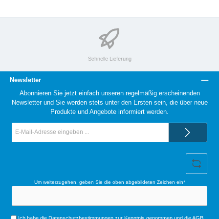
bedru
bedr
bedru
Logo
bedru
cken
uckb
cken
bedruc
cken
ar
ken
Schnelle Lieferung
Newsletter
Abonnieren Sie jetzt einfach unseren regelmäßig erscheinenden
Newsletter und Sie werden stets unter den Ersten sein, die über neue
Produkte und Angebote informiert werden.
E-
Mail-
Adresse*
Um weiterzugehen, geben Sie die oben abgebildeten Zeichen ein*
Ich habe die
Datenschutzbestimmungen
zur Kenntnis genommen und die
AGB