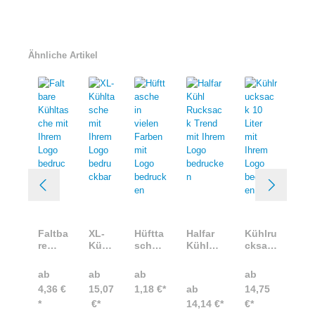
Ähnliche Artikel
Faltba
XL-
Hüftta
Halfar
Kühlru
re
Kühlt
sche
Kühl
cksac
Kühlt
asch
in
Rucksa
k 10
asche
e mit
vielen
ck
Liter
ab
ab
ab
ab
mit
Ihre
Farbe
Trend
mit
4,36 €
15,07
1,18 €*
ab
14,75
Ihrem
m
n mit
mit
Ihrem
*
€*
14,14 €*
€*
Logo
Logo
Logo
Ihrem
Logo