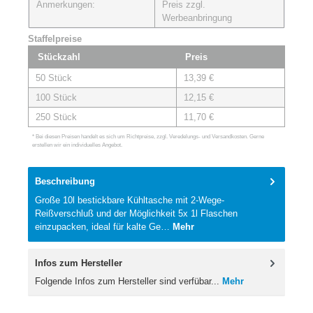
Anmerkungen:
Preis zzgl.
Werbeanbringung
Staffelpreise
Stückzahl
Preis
50 Stück
13,39 €
100 Stück
12,15 €
250 Stück
11,70 €
* Bei diesen Preisen handelt es sich um Richtpreise, zzgl. Veredelungs- und Versandkosten. Gerne
erstellen wir ein individuelles Angebot.
Beschreibung
Große 10l bestickbare Kühltasche mit 2-Wege-
Reißverschluß und der Möglichkeit 5x 1l Flaschen
einzupacken, ideal für kalte Ge…
Mehr
Infos zum Hersteller
Folgende Infos zum Hersteller sind verfübar...
Mehr