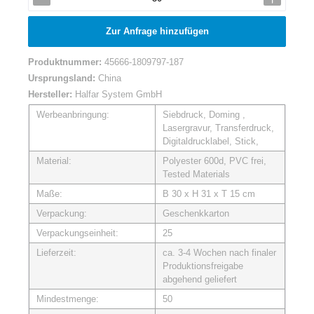
Zur Anfrage hinzufügen
Produktnummer:
45666-1809797-187
Ursprungsland:
China
Hersteller:
Halfar System GmbH
Werbeanbringung:
Siebdruck, Doming ,
Lasergravur, Transferdruck,
Digitaldrucklabel, Stick,
Material:
Polyester 600d, PVC frei,
Tested Materials
Maße:
B 30 x H 31 x T 15 cm
Verpackung:
Geschenkkarton
Verpackungseinheit:
25
Lieferzeit:
ca. 3-4 Wochen nach finaler
Produktionsfreigabe
abgehend geliefert
Mindestmenge:
50