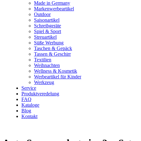
Made in Germany
Markenwerbeartikel
Outdoor
Saisonartikel
Schreibgeräte
Spiel & Sport
Streuartikel
Süße Werbung
Taschen & Gepäck
Tassen & Geschirr
Textilien
Weihnachten
Wellness & Kosmetik
Werbeartikel für Kinder
Werkzeug
Service
Produktveredelung
FAQ
Kataloge
Blog
Kontakt