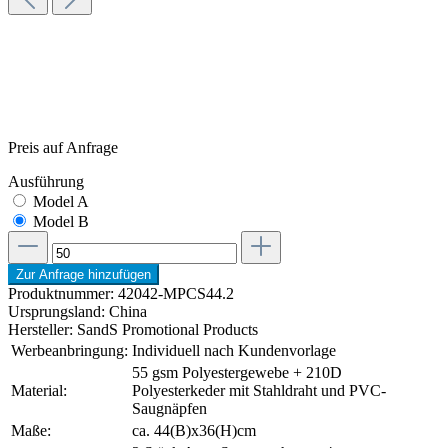
Preis auf Anfrage
Ausführung
Model A
Model B
Zur Anfrage hinzufügen
Produktnummer:
42042-MPCS44.2
Ursprungsland:
China
Hersteller:
SandS Promotional Products
Werbeanbringung:
Individuell nach Kundenvorlage
55 gsm Polyestergewebe + 210D
Material:
Polyesterkeder mit Stahldraht und PVC-
Saugnäpfen
Maße:
ca. 44(B)x36(H)cm