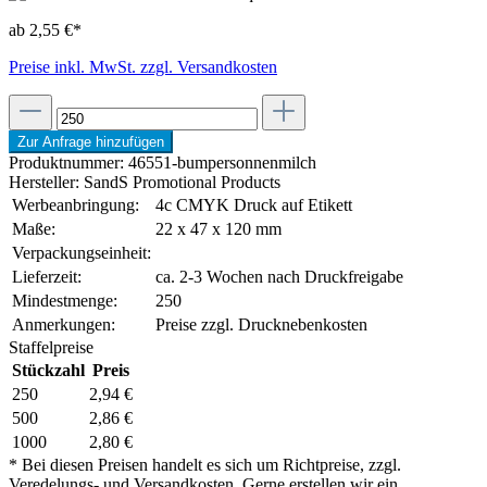
ab 2,55 €*
Preise inkl. MwSt. zzgl. Versandkosten
Zur Anfrage hinzufügen
Produktnummer:
46551-bumpersonnenmilch
Hersteller:
SandS Promotional Products
Werbeanbringung:
4c CMYK Druck auf Etikett
Maße:
22 x 47 x 120 mm
Verpackungseinheit:
Lieferzeit:
ca. 2-3 Wochen nach Druckfreigabe
Mindestmenge:
250
Anmerkungen:
Preise zzgl. Drucknebenkosten
Staffelpreise
Stückzahl
Preis
250
2,94 €
500
2,86 €
1000
2,80 €
* Bei diesen Preisen handelt es sich um Richtpreise, zzgl.
Veredelungs- und Versandkosten. Gerne erstellen wir ein