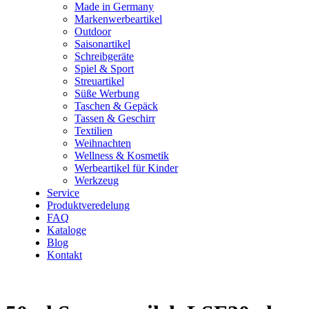
Made in Germany
Markenwerbeartikel
Outdoor
Saisonartikel
Schreibgeräte
Spiel & Sport
Streuartikel
Süße Werbung
Taschen & Gepäck
Tassen & Geschirr
Textilien
Weihnachten
Wellness & Kosmetik
Werbeartikel für Kinder
Werkzeug
Service
Produktveredelung
FAQ
Kataloge
Blog
Kontakt