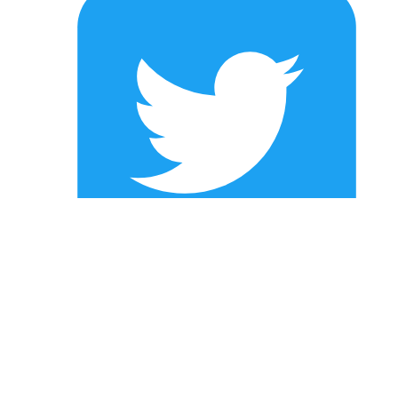
Twitter
* Alle Preise zzgl. gesetzl. Mehrwertsteuer zzgl.
Versandkosten
und
ggf. Nachnahmegebühren, wenn nicht anders angegeben.
© 2026 - Alle Rechte vorbehalten. Theme by
ThemeWare®