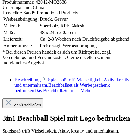
Produktnummer:
42042-MO2638
Ursprungsland:
China
Hersteller:
SandS Promotional Products
Werbeanbringung:
Druck, Gravur
Material:
Sperrholz, RPET-Mesh
Maße:
38 x 23.5 x 0.5 cm
Lieferzeit:
Ca. 2-3 Wochen nach Druckfreigabe abgehend
Anmerkungen:
Preise zzgl. Werbeanbringung
* Bei diesen Preisen handelt es sich um Richtpreise, zzgl.
Veredelungs- und Versandkosten. Gerne erstellen wir ein
individuelles Angebot.
Beschreibung
Spielspaß trifft Vielseitigkeit. Aktiv, kreativ
und unterhaltsam.Beachballset als Werbegeschenk
bedruckenDas Beachball-Set m…
Mehr
Menü schließen
3in1 Beachball Spiel mit Logo bedrucken
Spielspaß trifft Vielseitigkeit. Aktiv, kreativ und unterhaltsam.