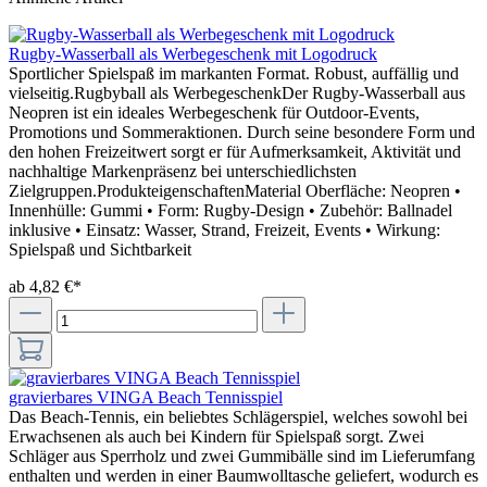
Rugby-Wasserball als Werbegeschenk mit Logodruck
Sportlicher Spielspaß im markanten Format. Robust, auffällig und
vielseitig.Rugbyball als WerbegeschenkDer Rugby-Wasserball aus
Neopren ist ein ideales Werbegeschenk für Outdoor-Events,
Promotions und Sommeraktionen. Durch seine besondere Form und
den hohen Freizeitwert sorgt er für Aufmerksamkeit, Aktivität und
nachhaltige Markenpräsenz bei unterschiedlichsten
Zielgruppen.ProdukteigenschaftenMaterial Oberfläche: Neopren •
Innenhülle: Gummi • Form: Rugby-Design • Zubehör: Ballnadel
inklusive • Einsatz: Wasser, Strand, Freizeit, Events • Wirkung:
Spielspaß und Sichtbarkeit
ab 4,82 €*
gravierbares VINGA Beach Tennisspiel
Das Beach-Tennis, ein beliebtes Schlägerspiel, welches sowohl bei
Erwachsenen als auch bei Kindern für Spielspaß sorgt. Zwei
Schläger aus Sperrholz und zwei Gummibälle sind im Lieferumfang
enthalten und werden in einer Baumwolltasche geliefert, wodurch es